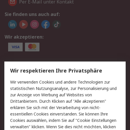
Per E-Mail unter Kontakt
Sie finden uns auch auf:
Wir akzeptieren:
Service
Wir respektieren Ihre Privatsphäre
Value Added Services
Lieferlösungen
Wir verwenden Cookies und andere Technologien zur
Rücksendungen
Kontakt
statistischen Nutzungsanalyse, zur Personalisierung und
Hilfe
Privatkunden
zur Anzeige von Werbung auf Websites von
Drittanbietern. Durch Klicken auf "Alle akzeptieren"
Rechtliches
erklären Sie sich mit der Verarbeitung von nicht-
essentiellen Cookies einverstanden. Sie können Ihre
AGB
Datenschutz
Cookies auswählen, indem Sie auf "Cookie Einstellungen
Cookie-Richtlinie
Zahlungsbedingungen
verwalten" klicken. Wenn Sie dies nicht möchten, klicken