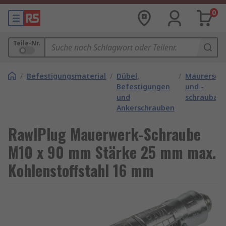
0
Teile-Nr.
/
Befestigungsmaterial
/
Dübel,
/
Maurersch
Befestigungen
und -
und
schraubank
Ankerschrauben
RawlPlug Mauerwerk-Schraube
M10 x 90 mm Stärke 25 mm max.
Kohlenstoffstahl 16 mm