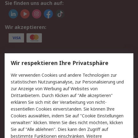
Sie finden uns auch auf:
Wir akzeptieren:
Service
Wir respektieren Ihre Privatsphäre
Value Added Services
Lieferlösungen
Wir verwenden Cookies und andere Technologien zur
Rücksendungen
Kontakt
statistischen Nutzungsanalyse, zur Personalisierung und
Hilfe
Privatkunden
zur Anzeige von Werbung auf Websites von
Drittanbietern. Durch Klicken auf "Alle akzeptieren"
Rechtliches
erklären Sie sich mit der Verarbeitung von nicht-
essentiellen Cookies einverstanden. Sie können Ihre
AGB
Datenschutz
Cookies auswählen, indem Sie auf "Cookie Einstellungen
Cookie-Richtlinie
Zahlungsbedingungen
verwalten" klicken. Wenn Sie dies nicht möchten, klicken
Copyright/Impressum
Entsorgung
Sie auf "Alle ablehnen". Dies kann den Zugriff auf
Elektrogeräte/Batterien
bestimmte Funktionen einschränken. Weitere