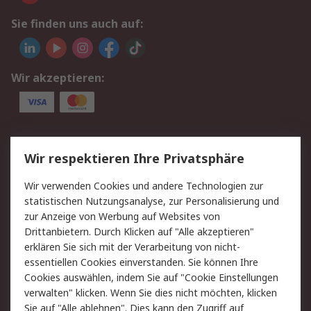
Sie finden uns auch auf:
Wir akzeptieren:
Service
Wir respektieren Ihre Privatsphäre
Value Added Services
Lieferlösungen
Wir verwenden Cookies und andere Technologien zur
Rücksendungen
Kontakt
statistischen Nutzungsanalyse, zur Personalisierung und
Hilfe
Privatkunden
zur Anzeige von Werbung auf Websites von
Drittanbietern. Durch Klicken auf "Alle akzeptieren"
Rechtliches
erklären Sie sich mit der Verarbeitung von nicht-
essentiellen Cookies einverstanden. Sie können Ihre
AGB
Datenschutz
Cookies auswählen, indem Sie auf "Cookie Einstellungen
Cookie-Richtlinie
Zahlungsbedingungen
verwalten" klicken. Wenn Sie dies nicht möchten, klicken
Copyright/Impressum
Entsorgung
Sie auf "Alle ablehnen". Dies kann den Zugriff auf