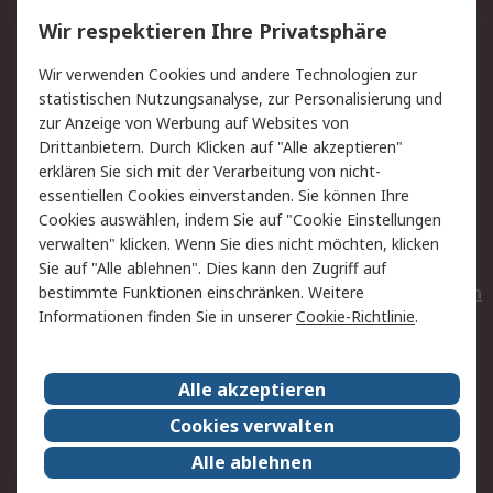
Service
Wir respektieren Ihre Privatsphäre
Value Added Services
Lieferlösungen
Wir verwenden Cookies und andere Technologien zur
Rücksendungen
Kontakt
statistischen Nutzungsanalyse, zur Personalisierung und
Hilfe
Privatkunden
zur Anzeige von Werbung auf Websites von
Drittanbietern. Durch Klicken auf "Alle akzeptieren"
Rechtliches
erklären Sie sich mit der Verarbeitung von nicht-
essentiellen Cookies einverstanden. Sie können Ihre
AGB
Datenschutz
Cookies auswählen, indem Sie auf "Cookie Einstellungen
Cookie-Richtlinie
Zahlungsbedingungen
verwalten" klicken. Wenn Sie dies nicht möchten, klicken
Copyright/Impressum
Entsorgung
Sie auf "Alle ablehnen". Dies kann den Zugriff auf
Elektrogeräte/Batterien
bestimmte Funktionen einschränken. Weitere
Informationen finden Sie in unserer
Cookie-Richtlinie
.
Über RS
Alle akzeptieren
Unternehmen
RS weltweit
Karriere bei RS
Nachhaltigkeit
Cookies verwalten
Qualität/Umwelt/Zertifikate
Presse-Center
Alle ablehnen
Event-Center