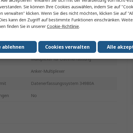
"Alle akzeptieren" erklären Sie sich mit der Verarbeitung von nicht-ess
verstanden. Sie können Ihre Cookies auswählen, indem Sie auf "Cook
en verwalten" klicken. Wenn Sie dies nicht möchten, klicken Sie auf "Al
ein oder mehrere Eigenschaften auswählen.
Dies kann den Zugriff auf bestimmte Funktionen einschränken. Weite
en finden Sie in unserer
Cookie-Richtlinie
.
Wert
e ablehnen
Cookies verwalten
Alle akzep
Keysight Technologies
Multiplexer für Datenerfassung
Anker-Multiplexer
mit
Datenerfassungssystem 34980A
ngen
No