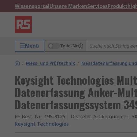
Wissensportal
Unsere Marken
Services
Produkthigh
Menü
Teile-Nr.
/
Mess- und Prüftechnik
/
Messdatenerfassung und
Keysight Technologies Mult
Datenerfassung Anker-Mult
Datenerfassungssystem 3
RS Best.-Nr.
:
195-3125
Distrelec-Artikelnummer
:
30
Keysight Technologies