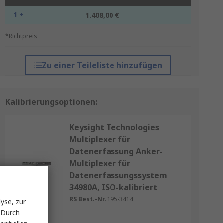
1 +
1.408,00 €
*Richtpreis
Zu einer Teileliste hinzufügen
Kalibrierungsoptionen:
Keysight Technologies
Multiplexer für
Datenerfassung Anker-
Multiplexer für
Datenerfassungssystem
34980A, ISO-kalibriert
RS Best.-Nr.
195-3414
yse, zur
 Durch
Stück