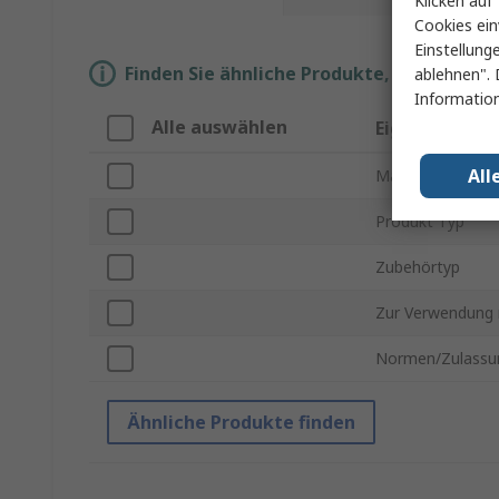
Klicken auf 
Cookies ein
Einstellung
Finden Sie ähnliche Produkte, indem Sie 
ablehnen". 
Information
Alle auswählen
Eigenschaft
All
Marke
Produkt Typ
Zubehörtyp
Zur Verwendung 
Normen/Zulassu
Ähnliche Produkte finden