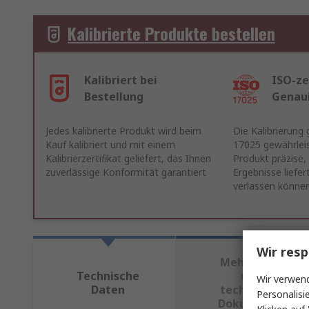
Kalibrierte Produkte bestellen
Kalibriert bei
ISO-ze
Bestellung
Genau
Jedes kalibrierte Produkt wird beim
Die Kalibrierung
Kauf kalibriert und mit einem
17025 gewährleis
Kalibrierzertifikat geliefert, das Ihnen
Produkt präzise,
zuverlässige Konformität garantiert
Ergebnisse liefert
verlassen könne
Wir resp
Mehr Infos
Technische
und
Wir verwend
Daten
technische
Personalisi
Dokumente