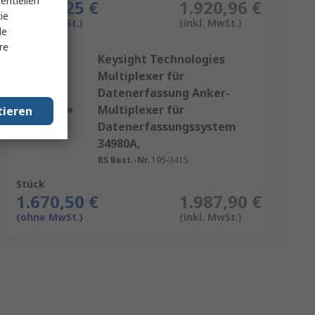
entiellen
1.614,25 €
1.920,96 €
ie
(ohne MwSt.)
(inkl. MwSt.)
le
re
Keysight Technologies
Multiplexer für
Datenerfassung Anker-
Multiplexer für
tieren
Datenerfassungssystem
34980A,
RS Best.-Nr.
195-3415
Stück
1.670,50 €
1.987,90 €
(ohne MwSt.)
(inkl. MwSt.)