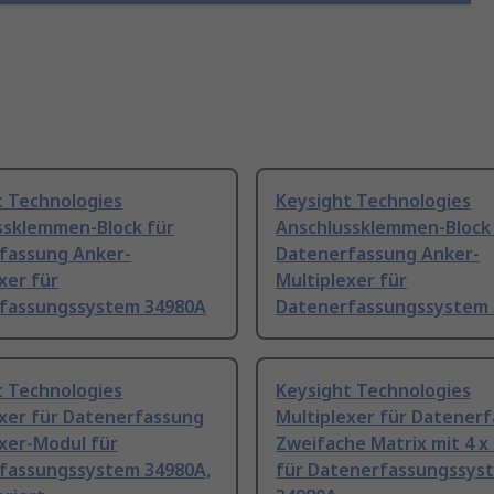
t Technologies
Keysight Technologies
ssklemmen-Block für
Anschlussklemmen-Block
fassung Anker-
Datenerfassung Anker-
xer für
Multiplexer für
fassungssystem 34980A
Datenerfassungssystem 
t Technologies
Keysight Technologies
exer für Datenerfassung
Multiplexer für Datener
xer-Modul für
Zweifache Matrix mit 4 x
fassungssystem 34980A,
für Datenerfassungssys