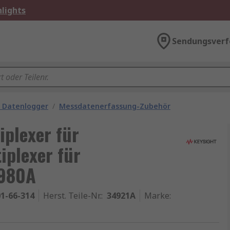
lights
Sendungsverf
 Datenlogger
/
Messdatenerfassung-Zubehör
iplexer für
iplexer für
4980A
1-66-314
Herst. Teile-Nr.
:
34921A
Marke
: