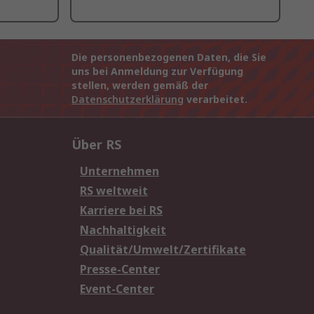
Die personenbezogenen Daten, die Sie
uns bei Anmeldung zur Verfügung
stellen, werden gemäß der
Datenschutzerklärung
verarbeitet.
Über RS
Unternehmen
RS weltweit
Karriere bei RS
Nachhaltigkeit
Qualität/Umwelt/Zertifikate
Presse-Center
Event-Center