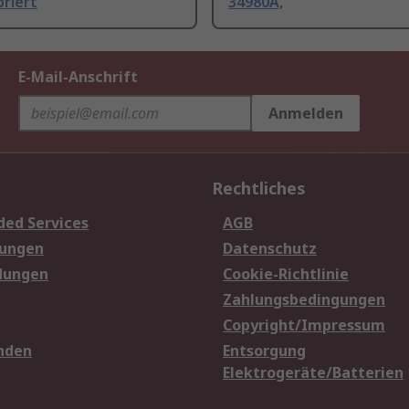
briert
34980A,
E-Mail-Anschrift
Anmelden
Rechtliches
ded Services
AGB
sungen
Datenschutz
dungen
Cookie-Richtlinie
Zahlungsbedingungen
Copyright/Impressum
nden
Entsorgung
Elektrogeräte/Batterien