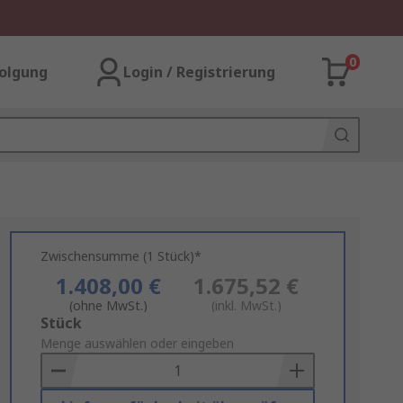
0
olgung
Login / Registrierung
Zwischensumme (1 Stück)*
1.408,00 €
1.675,52 €
(ohne MwSt.)
(inkl. MwSt.)
Add
Stück
to
Menge auswählen oder eingeben
Basket