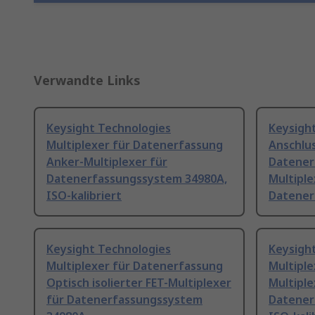
Verwandte Links
Keysight Technologies
Keysigh
Multiplexer für Datenerfassung
Anschlu
Anker-Multiplexer für
Datener
Datenerfassungssystem 34980A,
Multiple
ISO-kalibriert
Datener
Keysight Technologies
Keysigh
Multiplexer für Datenerfassung
Multipl
Optisch isolierter FET-Multiplexer
Multiple
für Datenerfassungssystem
Datener