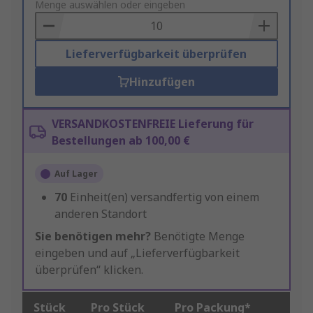
to
Menge auswählen oder eingeben
Basket
Lieferverfügbarkeit überprüfen
Hinzufügen
VERSANDKOSTENFREIE Lieferung für
Bestellungen ab 100,00 €
Auf Lager
70
Einheit(en) versandfertig von einem
anderen Standort
Sie benötigen mehr?
Benötigte Menge
eingeben und auf „Lieferverfügbarkeit
überprüfen“ klicken.
Stück
Pro Stück
Pro Packung*