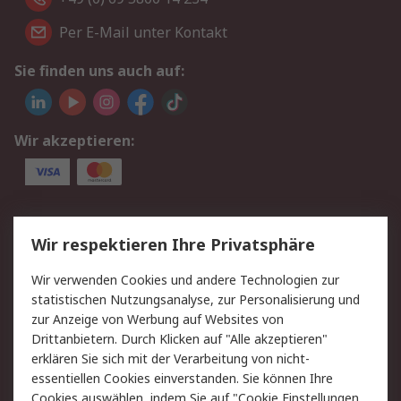
Per E-Mail unter Kontakt
Sie finden uns auch auf:
Wir akzeptieren:
Service
Wir respektieren Ihre Privatsphäre
Value Added Services
Lieferlösungen
Wir verwenden Cookies und andere Technologien zur
Rücksendungen
Kontakt
statistischen Nutzungsanalyse, zur Personalisierung und
Hilfe
Privatkunden
zur Anzeige von Werbung auf Websites von
Drittanbietern. Durch Klicken auf "Alle akzeptieren"
Rechtliches
erklären Sie sich mit der Verarbeitung von nicht-
essentiellen Cookies einverstanden. Sie können Ihre
AGB
Datenschutz
Cookies auswählen, indem Sie auf "Cookie Einstellungen