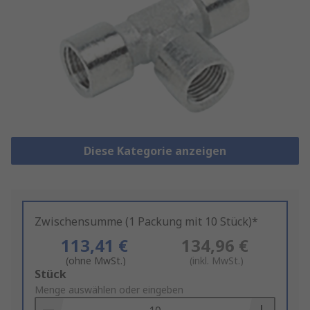
Diese Kategorie anzeigen
Zwischensumme (1 Packung mit 10 Stück)*
113,41 €
134,96 €
(ohne MwSt.)
(inkl. MwSt.)
Add
Stück
to
Menge auswählen oder eingeben
Basket