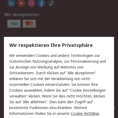
Wir akzeptieren:
Service
Wir respektieren Ihre Privatsphäre
Value Added Services
Lieferlösungen
Wir verwenden Cookies und andere Technologien zur
Rücksendungen
Kontakt
statistischen Nutzungsanalyse, zur Personalisierung und
Hilfe
Privatkunden
zur Anzeige von Werbung auf Websites von
Drittanbietern. Durch Klicken auf "Alle akzeptieren"
Rechtliches
erklären Sie sich mit der Verarbeitung von nicht-
essentiellen Cookies einverstanden. Sie können Ihre
AGB
Datenschutz
Cookies auswählen, indem Sie auf "Cookie Einstellungen
Cookie-Richtlinie
Zahlungsbedingungen
verwalten" klicken. Wenn Sie dies nicht möchten, klicken
Copyright/Impressum
Entsorgung
Sie auf "Alle ablehnen". Dies kann den Zugriff auf
Elektrogeräte/Batterien
bestimmte Funktionen einschränken. Weitere
Informationen finden Sie in unserer
Cookie-Richtlinie
.