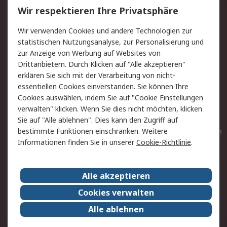
Wir respektieren Ihre Privatsphäre
Value Added Services
Lieferlösungen
Wir verwenden Cookies und andere Technologien zur
Rücksendungen
Kontakt
statistischen Nutzungsanalyse, zur Personalisierung und
Hilfe
Privatkunden
zur Anzeige von Werbung auf Websites von
Drittanbietern. Durch Klicken auf "Alle akzeptieren"
Rechtliches
erklären Sie sich mit der Verarbeitung von nicht-
essentiellen Cookies einverstanden. Sie können Ihre
AGB
Datenschutz
Cookies auswählen, indem Sie auf "Cookie Einstellungen
Cookie-Richtlinie
Zahlungsbedingungen
verwalten" klicken. Wenn Sie dies nicht möchten, klicken
Copyright/Impressum
Entsorgung
Sie auf "Alle ablehnen". Dies kann den Zugriff auf
Elektrogeräte/Batterien
bestimmte Funktionen einschränken. Weitere
Informationen finden Sie in unserer
Cookie-Richtlinie
.
Über RS
Alle akzeptieren
Unternehmen
RS weltweit
Karriere bei RS
Nachhaltigkeit
Cookies verwalten
Qualität/Umwelt/Zertifikate
Presse-Center
Alle ablehnen
Event-Center