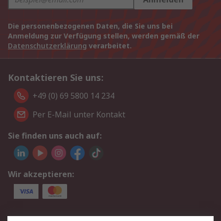
Die personenbezogenen Daten, die Sie uns bei
Anmeldung zur Verfügung stellen, werden gemäß der
Datenschutzerklärung
verarbeitet.
Kontaktieren Sie uns:
+49 (0) 69 5800 14 234
Per E-Mail unter Kontakt
Sie finden uns auch auf:
Wir akzeptieren:
Service