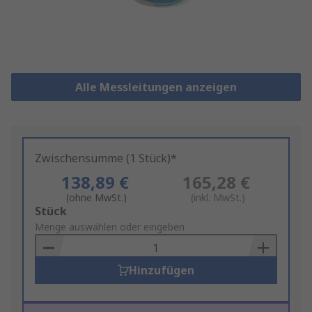
Alle Messleitungen anzeigen
Zwischensumme (1 Stück)*
138,89 €
165,28 €
(ohne MwSt.)
(inkl. MwSt.)
Add
Stück
to
Menge auswählen oder eingeben
Basket
Hinzufügen