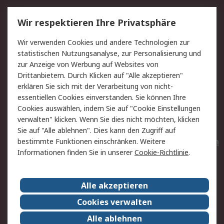
Service
Wir respektieren Ihre Privatsphäre
Value Added Services
Lieferlösungen
Wir verwenden Cookies und andere Technologien zur
Rücksendungen
Kontakt
statistischen Nutzungsanalyse, zur Personalisierung und
Hilfe
Privatkunden
zur Anzeige von Werbung auf Websites von
Drittanbietern. Durch Klicken auf "Alle akzeptieren"
Rechtliches
erklären Sie sich mit der Verarbeitung von nicht-
essentiellen Cookies einverstanden. Sie können Ihre
AGB
Datenschutz
Cookies auswählen, indem Sie auf "Cookie Einstellungen
Cookie-Richtlinie
Zahlungsbedingungen
verwalten" klicken. Wenn Sie dies nicht möchten, klicken
Copyright/Impressum
Entsorgung
Sie auf "Alle ablehnen". Dies kann den Zugriff auf
Elektrogeräte/Batterien
bestimmte Funktionen einschränken. Weitere
Informationen finden Sie in unserer
Cookie-Richtlinie
.
Über RS
Alle akzeptieren
Unternehmen
RS weltweit
Karriere bei RS
Nachhaltigkeit
Cookies verwalten
Qualität/Umwelt/Zertifikate
Presse-Center
Alle ablehnen