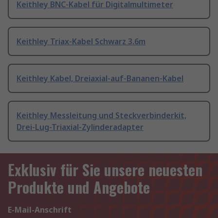
Keithley BNC-Kabel für Digitalmultimeter
Keithley Triax-Kabel Schwarz 3.6m
Keithley Kabel, Dreiaxial-auf-Bananen-Kabel
Keithley Messleitung und Steckverbinderkit,
Drei-Lug-Triaxial-Zylinderadapter
Exklusiv für Sie unsere neuesten
Produkte und Angebote
E-Mail-Anschrift