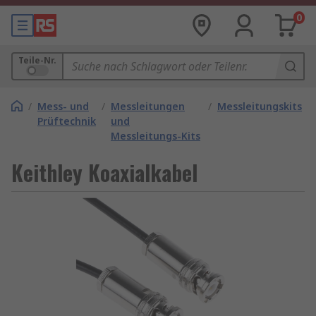
0
Teile-Nr.
/
Mess- und
/
Messleitungen
/
Messleitungskits
Prüftechnik
und
Messleitungs-Kits
Keithley Koaxialkabel