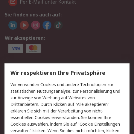
Per E-Mail unter Kontakt
Sie finden uns auch auf:
Wir akzeptieren:
Service
Wir respektieren Ihre Privatsphäre
Value Added Services
Lieferlösungen
Wir verwenden Cookies und andere Technologien zur
Rücksendungen
Kontakt
statistischen Nutzungsanalyse, zur Personalisierung und
Hilfe
Privatkunden
zur Anzeige von Werbung auf Websites von
Drittanbietern. Durch Klicken auf "Alle akzeptieren"
Rechtliches
erklären Sie sich mit der Verarbeitung von nicht-
essentiellen Cookies einverstanden. Sie können Ihre
AGB
Datenschutz
Cookies auswählen, indem Sie auf "Cookie Einstellungen
Cookie-Richtlinie
Zahlungsbedingungen
verwalten" klicken. Wenn Sie dies nicht möchten, klicken