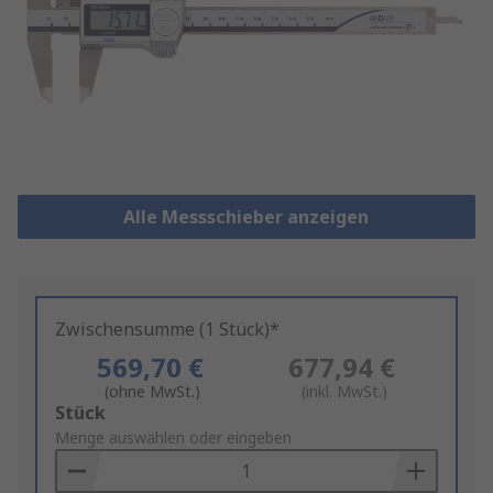
Alle Messschieber anzeigen
Zwischensumme (1 Stück)*
569,70 €
677,94 €
(ohne MwSt.)
(inkl. MwSt.)
Add
Stück
to
Menge auswählen oder eingeben
Basket