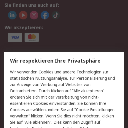
Sie finden uns auch auf:
Wir akzeptieren:
Service
Wir respektieren Ihre Privatsphäre
Value Added Services
Lieferlösungen
Wir verwenden Cookies und andere Technologien zur
Rücksendungen
Kontakt
statistischen Nutzungsanalyse, zur Personalisierung und
Hilfe
Privatkunden
zur Anzeige von Werbung auf Websites von
Drittanbietern. Durch Klicken auf "Alle akzeptieren"
Rechtliches
erklären Sie sich mit der Verarbeitung von nicht-
essentiellen Cookies einverstanden. Sie können Ihre
AGB
Datenschutz
Cookies auswählen, indem Sie auf "Cookie Einstellungen
Cookie-Richtlinie
Zahlungsbedingungen
verwalten" klicken. Wenn Sie dies nicht möchten, klicken
Copyright/Impressum
Entsorgung
Sie auf "Alle ablehnen". Dies kann den Zugriff auf