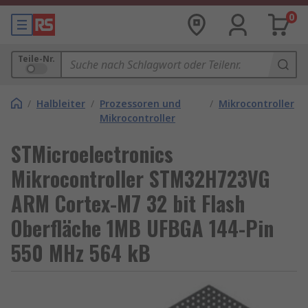
0
Teile-Nr.
/
Halbleiter
/
Prozessoren und
/
Mikrocontroller
Mikrocontroller
STMicroelectronics
Mikrocontroller STM32H723VG
ARM Cortex-M7 32 bit Flash
Oberfläche 1MB UFBGA 144-Pin
550 MHz 564 kB