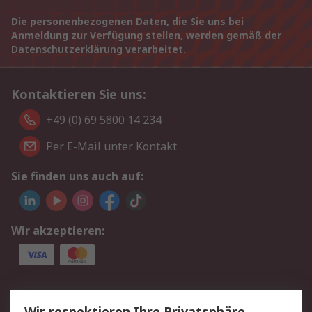
Die personenbezogenen Daten, die Sie uns bei
Anmeldung zur Verfügung stellen, werden gemäß der
Datenschutzerklärung
verarbeitet.
Kontaktieren Sie uns:
+49 (0) 69 5800 14 234
Per E-Mail unter Kontakt
Sie finden uns auch auf:
Wir akzeptieren:
Service
Wir respektieren Ihre Privatsphäre