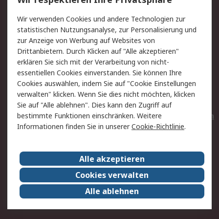
Value Added Services
Lieferlösungen
Wir verwenden Cookies und andere Technologien zur
Rücksendungen
Kontakt
statistischen Nutzungsanalyse, zur Personalisierung und
Hilfe
Privatkunden
zur Anzeige von Werbung auf Websites von
Drittanbietern. Durch Klicken auf "Alle akzeptieren"
Rechtliches
erklären Sie sich mit der Verarbeitung von nicht-
essentiellen Cookies einverstanden. Sie können Ihre
AGB
Datenschutz
Cookies auswählen, indem Sie auf "Cookie Einstellungen
Cookie-Richtlinie
Zahlungsbedingungen
verwalten" klicken. Wenn Sie dies nicht möchten, klicken
Copyright/Impressum
Entsorgung
Sie auf "Alle ablehnen". Dies kann den Zugriff auf
Elektrogeräte/Batterien
bestimmte Funktionen einschränken. Weitere
Informationen finden Sie in unserer
Cookie-Richtlinie
.
Über RS
Alle akzeptieren
Unternehmen
RS weltweit
Karriere bei RS
Nachhaltigkeit
Cookies verwalten
Qualität/Umwelt/Zertifikate
Presse-Center
Alle ablehnen
Event-Center