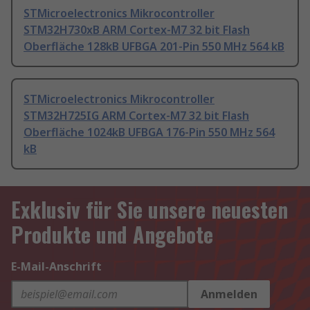
STMicroelectronics Mikrocontroller
STM32H730xB ARM Cortex-M7 32 bit Flash
Oberfläche 128kB UFBGA 201-Pin 550 MHz 564 kB
STMicroelectronics Mikrocontroller
STM32H725IG ARM Cortex-M7 32 bit Flash
Oberfläche 1024kB UFBGA 176-Pin 550 MHz 564
kB
Exklusiv für Sie unsere neuesten
Produkte und Angebote
E-Mail-Anschrift
Anmelden