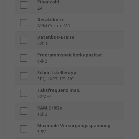
Pinanzahl
24
Gerätekern
ARM Cortex-M0
Datenbus-Breite
32bit
Programmspeicherkapazität
64kB
Schnittstellentyp
SPI, UART, IIS, IIC
Taktfrequenz max.
32MHz
RAM Größe
16kB
Maximale Versorgungsspannung
5.5V