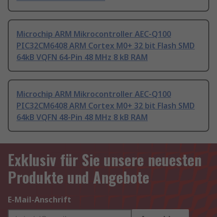
Microchip ARM Mikrocontroller AEC-Q100
PIC32CM6408 ARM Cortex M0+ 32 bit Flash SMD
64kB VQFN 64-Pin 48 MHz 8 kB RAM
Microchip ARM Mikrocontroller AEC-Q100
PIC32CM6408 ARM Cortex M0+ 32 bit Flash SMD
64kB VQFN 48-Pin 48 MHz 8 kB RAM
Exklusiv für Sie unsere neuesten
Produkte und Angebote
E-Mail-Anschrift