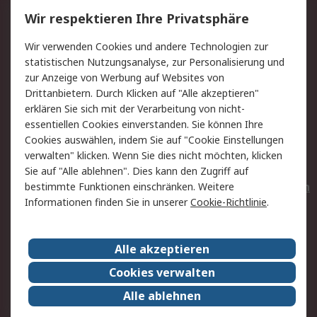
Service
Wir respektieren Ihre Privatsphäre
Value Added Services
Lieferlösungen
Wir verwenden Cookies und andere Technologien zur
Rücksendungen
Kontakt
statistischen Nutzungsanalyse, zur Personalisierung und
Hilfe
Privatkunden
zur Anzeige von Werbung auf Websites von
Drittanbietern. Durch Klicken auf "Alle akzeptieren"
Rechtliches
erklären Sie sich mit der Verarbeitung von nicht-
essentiellen Cookies einverstanden. Sie können Ihre
AGB
Datenschutz
Cookies auswählen, indem Sie auf "Cookie Einstellungen
Cookie-Richtlinie
Zahlungsbedingungen
verwalten" klicken. Wenn Sie dies nicht möchten, klicken
Copyright/Impressum
Entsorgung
Sie auf "Alle ablehnen". Dies kann den Zugriff auf
Elektrogeräte/Batterien
bestimmte Funktionen einschränken. Weitere
Informationen finden Sie in unserer
Cookie-Richtlinie
.
Über RS
Alle akzeptieren
Unternehmen
RS weltweit
Karriere bei RS
Nachhaltigkeit
Cookies verwalten
Qualität/Umwelt/Zertifikate
Presse-Center
Alle ablehnen
Event-Center