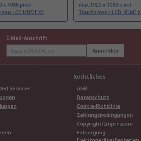
 x 1080 pixel
max.1920 x 1080 pixel
reen LCD HDMI X1
Touchscreen LCD HDMI X
E-Mail-Anschrift
Anmelden
Rechtliches
ded Services
AGB
sungen
Datenschutz
dungen
Cookie-Richtlinie
Zahlungsbedingungen
Copyright/Impressum
nden
Entsorgung
Elektrogeräte/Batterien