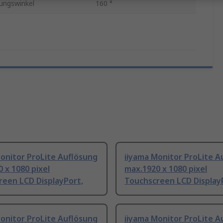
ungswinkel
160 °
onitor ProLite Auflösung
iiyama Monitor ProLite A
 x 1080 pixel
max.1920 x 1080 pixel
reen LCD DisplayPort,
Touchscreen LCD Display
onitor ProLite Auflösung
iiyama Monitor ProLite A