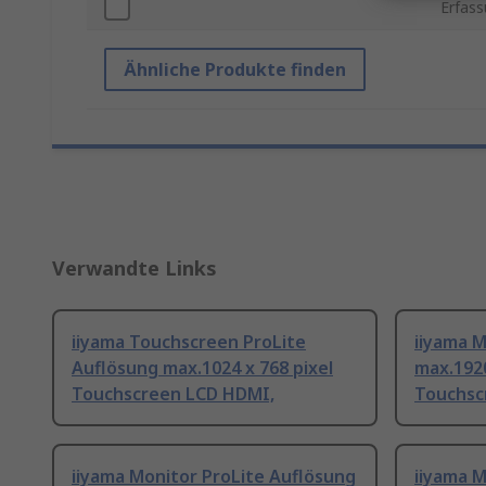
Erfass
Ähnliche Produkte finden
Verwandte Links
iiyama Touchscreen ProLite
iiyama M
Auflösung max.1024 x 768 pixel
max.1920
Touchscreen LCD HDMI,
Touchsc
iiyama Monitor ProLite Auflösung
iiyama M