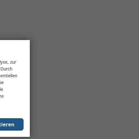
yse, zur
 Durch
entiellen
ie
le
re
tieren