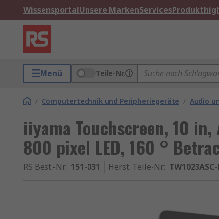
Wissensportal
Unsere Marken
Services
Produkthigh
Menü
Teile-Nr.
/
Computertechnik und Peripheriegeräte
/
Audio u
iiyama Touchscreen, 10 in,
800 pixel LED, 160 ° Betra
RS Best.-Nr.
:
151-031
Herst. Teile-Nr.
:
TW1023ASC-