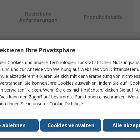
Rechtliche
Produktdetails
Anforderungen
ein oder mehrere Eigenschaften auswählen.
ektieren Ihre Privatsphäre
en Cookies und andere Technologien zur statistischen Nutzungsanal
nschaft
Wert
erung und zur Anzeige von Werbung auf Websites von Drittanbietern.
"Alle akzeptieren" erklären Sie sich mit der Verarbeitung von nicht-ess
iiyama
verstanden. Sie können Ihre Cookies auswählen, indem Sie auf "Cook
en verwalten" klicken. Wenn Sie dies nicht möchten, klicken Sie auf "Al
kt Typ
Touchscreen
Dies kann den Zugriff auf bestimmte Funktionen einschränken. Weite
en finden Sie in unserer
Cookie-Richtlinie
.
chirmgröße
10 in
sung max.
1280 x 800 pixel
e ablehnen
Cookies verwalten
Alle akzep
hirmtechnik
LED