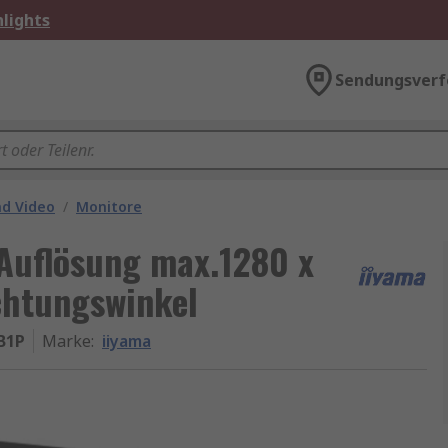
lights
Sendungsverf
nd Video
/
Monitore
 Auflösung max.1280 x
chtungswinkel
B1P
Marke
:
iiyama