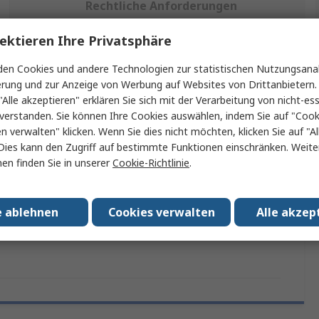
Rechtliche Anforderungen
ektieren Ihre Privatsphäre
ein oder mehrere Eigenschaften auswählen.
en Cookies und andere Technologien zur statistischen Nutzungsanal
erung und zur Anzeige von Werbung auf Websites von Drittanbietern.
Wert
"Alle akzeptieren" erklären Sie sich mit der Verarbeitung von nicht-ess
verstanden. Sie können Ihre Cookies auswählen, indem Sie auf "Cook
Hewlett Packard
en verwalten" klicken. Wenn Sie dies nicht möchten, klicken Sie auf "Al
Dies kann den Zugriff auf bestimmte Funktionen einschränken. Weite
PC-Monitor
en finden Sie in unserer
Cookie-Richtlinie
.
14 in
e ablehnen
Cookies verwalten
Alle akzep
ungen
RoHS Certificate of Compliance