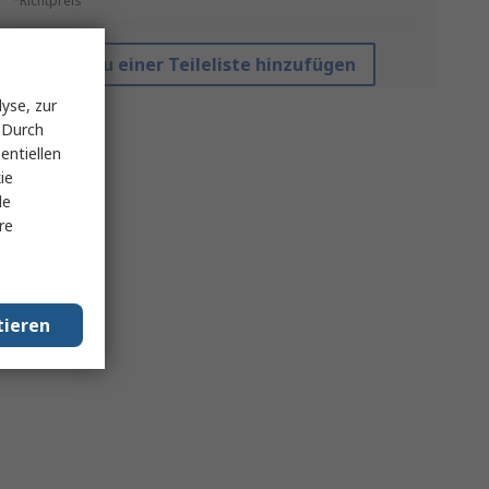
*Richtpreis
Zu einer Teileliste hinzufügen
yse, zur
 Durch
entiellen
ie
le
re
tieren