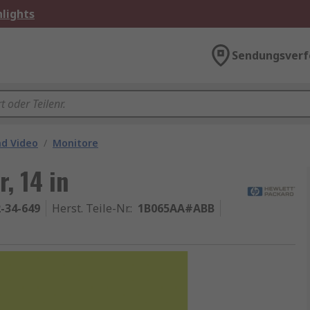
lights
Sendungsverf
nd Video
/
Monitore
, 14 in
-34-649
Herst. Teile-Nr.
:
1B065AA#ABB