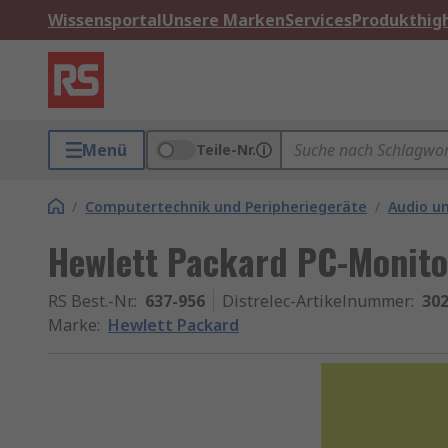
Wissensportal
Unsere Marken
Services
Produkthigh
Menü
Teile-Nr.
/
Computertechnik und Peripheriegeräte
/
Audio u
Hewlett Packard PC-Monitor
RS Best.-Nr.
:
637-956
Distrelec-Artikelnummer
:
302
Marke
:
Hewlett Packard