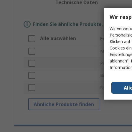
Technische Daten
Wir resp
Finden Sie ähnliche Produkte, indem Sie 
Wir verwend
Personalisi
Alle auswählen
Eigenschaft
Klicken auf 
Cookies ein
Marke
Einstellung
ablehnen". 
Produkt Typ
Information
Bildschirmgröße
All
Normen/Zulass
Ähnliche Produkte finden