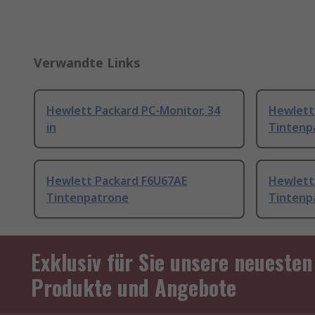
Verwandte Links
Hewlett Packard PC-Monitor, 34
Hewlett
in
Tintenp
Hewlett Packard F6U67AE
Hewlett
Tintenpatrone
Tintenp
Exklusiv für Sie unsere neuesten
Produkte und Angebote