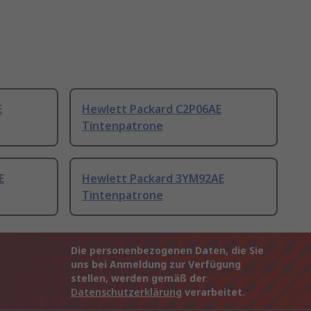
E
Hewlett Packard C2P06AE
Tintenpatrone
E
Hewlett Packard 3YM92AE
Tintenpatrone
Die personenbezogenen Daten, die Sie
uns bei Anmeldung zur Verfügung
stellen, werden gemäß der
Datenschutzerklärung
verarbeitet.