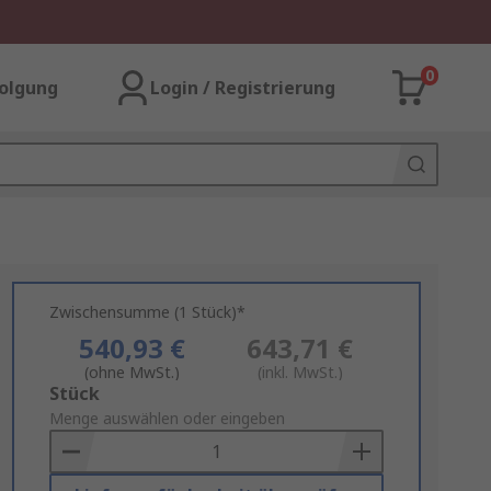
0
olgung
Login / Registrierung
Zwischensumme (1 Stück)*
540,93 €
643,71 €
(ohne MwSt.)
(inkl. MwSt.)
Add
Stück
to
Menge auswählen oder eingeben
Basket