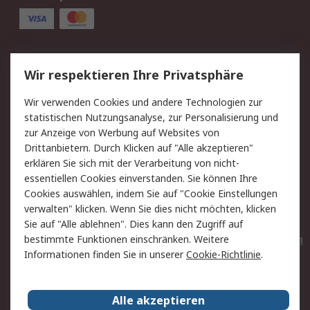
Service
Wir respektieren Ihre Privatsphäre
Value Added Services
Lieferlösungen
Wir verwenden Cookies und andere Technologien zur
Rücksendungen
Kontakt
statistischen Nutzungsanalyse, zur Personalisierung und
Hilfe
Privatkunden
zur Anzeige von Werbung auf Websites von
Drittanbietern. Durch Klicken auf "Alle akzeptieren"
Rechtliches
erklären Sie sich mit der Verarbeitung von nicht-
essentiellen Cookies einverstanden. Sie können Ihre
AGB
Datenschutz
Cookies auswählen, indem Sie auf "Cookie Einstellungen
Cookie-Richtlinie
Zahlungsbedingungen
verwalten" klicken. Wenn Sie dies nicht möchten, klicken
Copyright/Impressum
Entsorgung
Sie auf "Alle ablehnen". Dies kann den Zugriff auf
Elektrogeräte/Batterien
bestimmte Funktionen einschränken. Weitere
Informationen finden Sie in unserer
Cookie-Richtlinie
.
Über RS
Alle akzeptieren
Unternehmen
RS weltweit