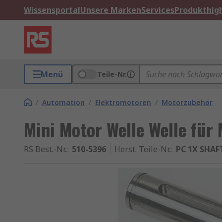
Wissensportal
Unsere Marken
Services
Produkthigh
Menü
Teile-Nr.
/
Automation
/
Elektromotoren
/
Motorzubehör
Mini Motor Welle Welle für
RS Best.-Nr.
:
510-5396
Herst. Teile-Nr.
:
PC 1X SHAF