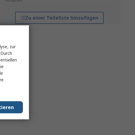
*Richtpreis
Zu einer Teileliste hinzufügen
yse, zur
 Durch
entiellen
ie
le
re
tieren