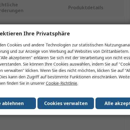
chtliche
Produktdetails
rderungen
ein oder mehrere Eigenschaften auswählen.
ektieren Ihre Privatsphäre
en Cookies und andere Technologien zur statistischen Nutzungsanal
nschaft
Wert
erung und zur Anzeige von Werbung auf Websites von Drittanbietern.
"Alle akzeptieren" erklären Sie sich mit der Verarbeitung von nicht-ess
e
Mini Motor
verstanden. Sie können Ihre Cookies auswählen, indem Sie auf "Cook
en verwalten" klicken. Wenn Sie dies nicht möchten, klicken Sie auf "Al
örtyp
Welle
Dies kann den Zugriff auf bestimmte Funktionen einschränken. Weite
kt Typ
Welle
en finden Sie in unserer
Cookie-Richtlinie
.
erwendung mit
Motor
e ablehnen
Cookies verwalten
Alle akzep
en/Zulassungen
No