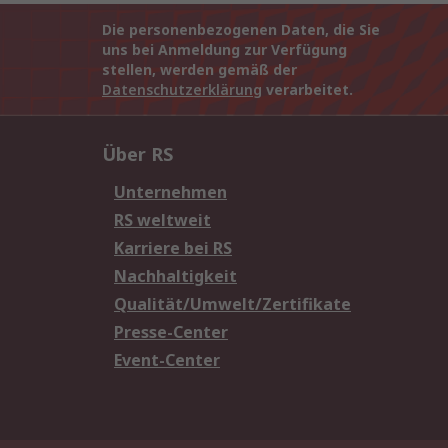
Die personenbezogenen Daten, die Sie
uns bei Anmeldung zur Verfügung
stellen, werden gemäß der
Datenschutzerklärung
verarbeitet.
Über RS
Unternehmen
RS weltweit
Karriere bei RS
Nachhaltigkeit
Qualität/Umwelt/Zertifikate
Presse-Center
Event-Center