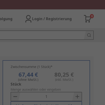
0
olgung
Login / Registrierung
Zwischensumme (1 Stück)*
67,44 €
80,25 €
(ohne MwSt.)
(inkl. MwSt.)
Add
Stück
to
Menge auswählen oder eingeben
Basket