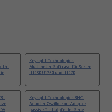
Keysight Technologies
ooth-
Multimeter-Softcase für Serien
rie
U1230 U1250 und U1270
CB-
Keysight Technologies BNC-
sive
Adapter Oszilloskop-Adapter
70A
passive Tastköpfe der Serie