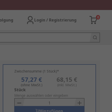
0
olgung
Login / Registrierung
Zwischensumme (1 Stück)*
57,27 €
68,15 €
(ohne MwSt.)
(inkl. MwSt.)
Add
Stück
to
Menge auswählen oder eingeben
Basket
Hinzufügen