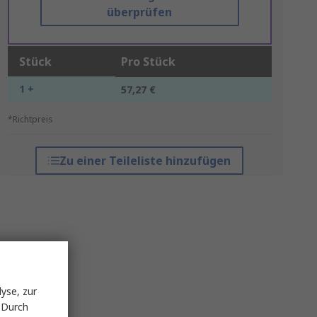
überprüfen
Stück
Pro Stück
1 +
57,27 €
*Richtpreis
Zu einer Teileliste hinzufügen
yse, zur
 Durch