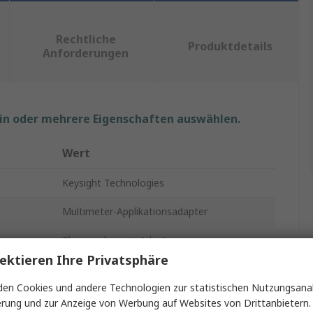
Rechtliche
Produktdetails
Anforderungen
ein oder mehrere Eigenschaften auswählen.
Wert
Keysight Technologies
Multimeter-Applikationsadapter
Thermoelement-Adapter
ektieren Ihre Privatsphäre
it
Serie U1240
en Cookies und andere Technologien zur statistischen Nutzungsanal
U1186A
erung und zur Anzeige von Werbung auf Websites von Drittanbietern.