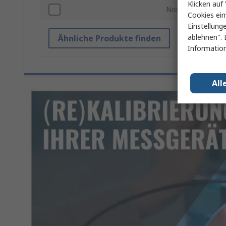
Klicken auf 
Normen/Zulassun
Cookies ein
Einstellung
ablehnen". 
Ähnliche Produkte finden
Information
All