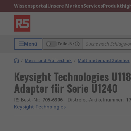
Wissensportal
Unsere Marken
Services
Produkthigh
Menü
Teile-Nr.
/
Mess- und Prüftechnik
/
Multimeter und Zubehör
Keysight Technologies U11
Adapter für Serie U1240
RS Best.-Nr.
:
705-6306
Distrelec-Artikelnummer
:
17
Keysight Technologies