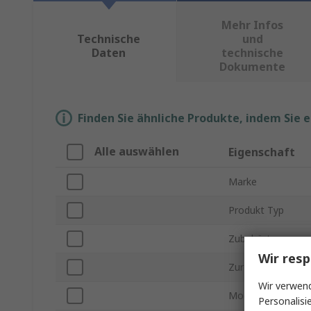
Mehr Infos
Technische
und
Daten
technische
Dokumente
Finden Sie ähnliche Produkte, indem Sie 
Alle auswählen
Eigenschaft
Marke
Produkt Typ
Zubehörtyp
Wir resp
Zur Verwendung m
Wir verwend
Modellnummer
Personalisi