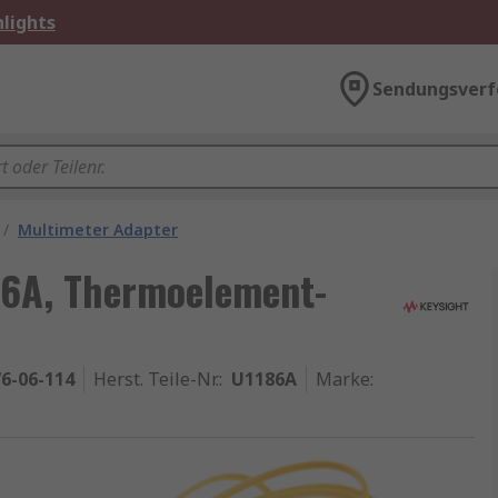
lights
Sendungsverf
/
Multimeter Adapter
86A, Thermoelement-
6-06-114
Herst. Teile-Nr.
:
U1186A
Marke
: