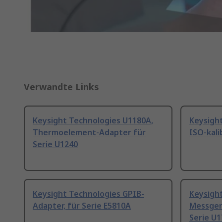
Verwandte Links
Keysight Technologies U1180A,
Keysigh
Thermoelement-Adapter für
ISO-kali
Serie U1240
Keysight Technologies GPIB-
Keysigh
Adapter, für Serie E5810A
Messger
Serie U