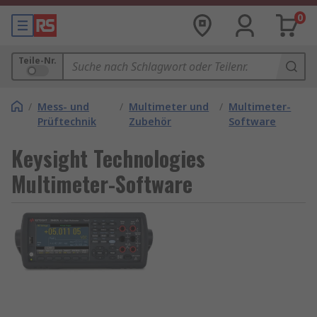
0
Teile-Nr.
/
Mess- und
/
Multimeter und
/
Multimeter-
Prüftechnik
Zubehör
Software
Keysight Technologies
Multimeter-Software