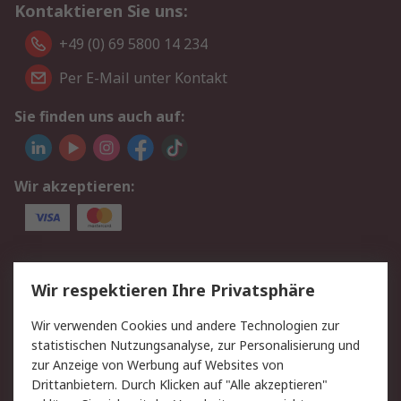
Kontaktieren Sie uns:
+49 (0) 69 5800 14 234
Per E-Mail unter Kontakt
Sie finden uns auch auf:
Wir akzeptieren:
Service
Wir respektieren Ihre Privatsphäre
Value Added Services
Lieferlösungen
Wir verwenden Cookies und andere Technologien zur
Rücksendungen
Kontakt
statistischen Nutzungsanalyse, zur Personalisierung und
Hilfe
Privatkunden
zur Anzeige von Werbung auf Websites von
Drittanbietern. Durch Klicken auf "Alle akzeptieren"
Rechtliches