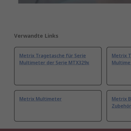
Verwandte Links
Metrix Tragetasche für Serie
Metrix 
Multimeter der Serie MTX329x
Multime
Metrix Multimeter
Metrix B
Zubehör