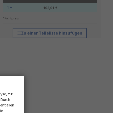
1 +
102,01 €
*Richtpreis
Zu einer Teileliste hinzufügen
yse, zur
 Durch
entiellen
ie