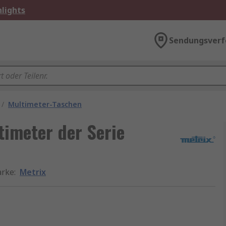
lights
Sendungsverf
/
Multimeter-Taschen
timeter der Serie
rke
:
Metrix