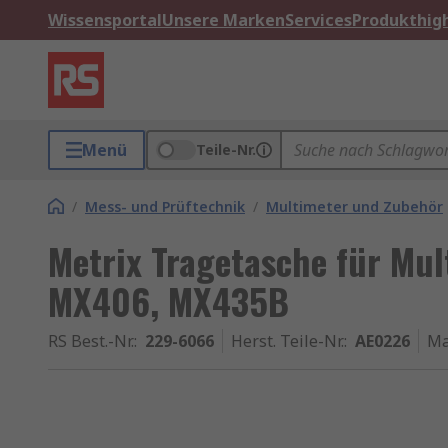
Wissensportal
Unsere Marken
Services
Produkthigh
Menü
Teile-Nr.
/
Mess- und Prüftechnik
/
Multimeter und Zubehör
Metrix Tragetasche für Mul
MX406, MX435B
RS Best.-Nr.
:
229-6066
Herst. Teile-Nr.
:
AE0226
Ma