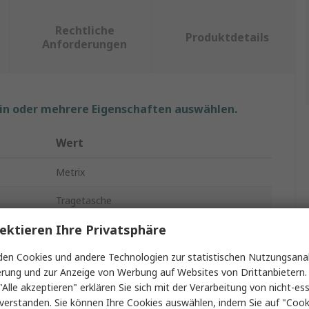
Rechtliche
Produktdetails
Anforderungen
ein oder mehrere Eigenschaften auswählen.
Wert
Metrix
Tragetasche
ektieren Ihre Privatsphäre
Tragetasche
en Cookies und andere Technologien zur statistischen Nutzungsanal
it
Multimeter der Serie MX406, MX435B
erung und zur Anzeige von Werbung auf Websites von Drittanbietern.
gen
No
"Alle akzeptieren" erklären Sie sich mit der Verarbeitung von nicht-ess
verstanden. Sie können Ihre Cookies auswählen, indem Sie auf "Cook