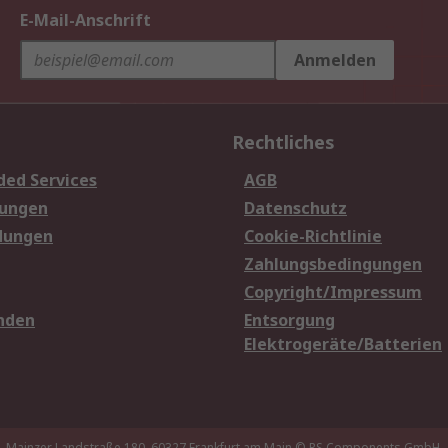
E-Mail-Anschrift
Anmelden
Rechtliches
ded Services
AGB
sungen
Datenschutz
dungen
Cookie-Richtlinie
Zahlungsbedingungen
Copyright/Impressum
nden
Entsorgung
Elektrogeräte/Batterien
Mainzer Landstraße 180, 60327 Frankfurt am Main
© RS Components GmbH,