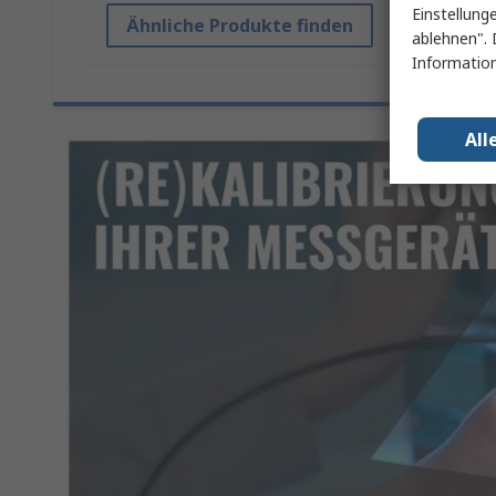
Einstellung
Ähnliche Produkte finden
ablehnen". 
Information
All