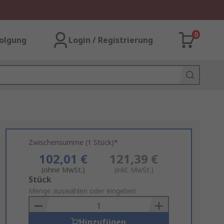
0
olgung
Login / Registrierung
Zwischensumme (1 Stück)*
102,01 €
121,39 €
(ohne MwSt.)
(inkl. MwSt.)
Add
Stück
to
Menge auswählen oder eingeben
Basket
Hinzufügen