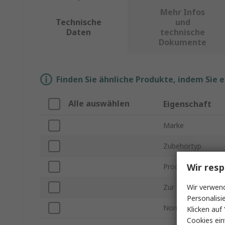
Mehr Infos
Technische
und
Daten
technische
Dokumente
Finden Sie ähnliche Produkte, indem Sie 
Alle auswählen
Eigenschaft
Marke
Zubehörtyp
Wir resp
Produkt Typ
Wir verwend
Zur Verwendung m
Personalisi
Normen/Zulassun
Klicken auf 
Cookies ein