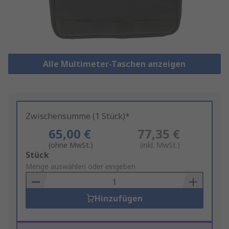
Alle Multimeter-Taschen anzeigen
Zwischensumme (1 Stück)*
65,00 €
77,35 €
(ohne MwSt.)
(inkl. MwSt.)
Add
Stück
to
Menge auswählen oder eingeben
Basket
Hinzufügen