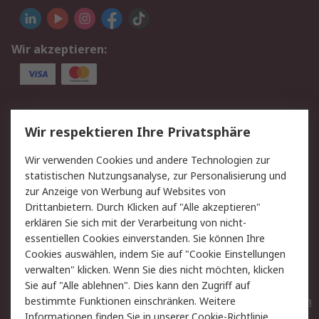
Wir akzeptieren:
Service
Wir respektieren Ihre Privatsphäre
Value Added Services
Lieferlösungen
Wir verwenden Cookies und andere Technologien zur
Rücksendungen
Kontakt
statistischen Nutzungsanalyse, zur Personalisierung und
Hilfe
Privatkunden
zur Anzeige von Werbung auf Websites von
Drittanbietern. Durch Klicken auf "Alle akzeptieren"
Rechtliches
erklären Sie sich mit der Verarbeitung von nicht-
essentiellen Cookies einverstanden. Sie können Ihre
AGB
Datenschutz
Cookies auswählen, indem Sie auf "Cookie Einstellungen
Cookie-Richtlinie
Zahlungsbedingungen
verwalten" klicken. Wenn Sie dies nicht möchten, klicken
Copyright/Impressum
Entsorgung
Sie auf "Alle ablehnen". Dies kann den Zugriff auf
Elektrogeräte/Batterien
bestimmte Funktionen einschränken. Weitere
Informationen finden Sie in unserer
Cookie-Richtlinie
.