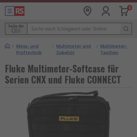
0
Teile-Nr.
/
Mess- und
/
Multimeter und
/
Multimeter-
Prüftechnik
Zubehör
Taschen
Fluke Multimeter-Softcase für
Serien CNX und Fluke CONNECT