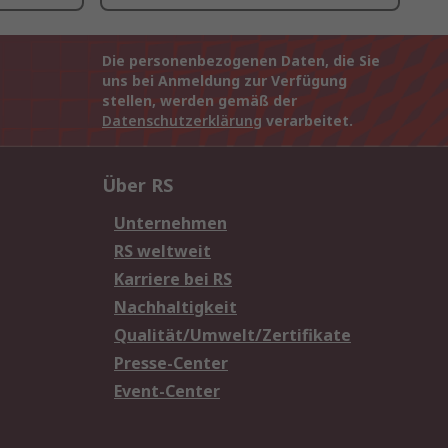
Die personenbezogenen Daten, die Sie
uns bei Anmeldung zur Verfügung
stellen, werden gemäß der
Datenschutzerklärung
verarbeitet.
Über RS
Unternehmen
RS weltweit
Karriere bei RS
Nachhaltigkeit
Qualität/Umwelt/Zertifikate
Presse-Center
Event-Center