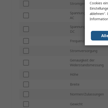
Cookies ein
Stromgenauigkeit AC
Einstellung
Spannungsgenauigkeit
ablehnen". 
AC
Information
Spannungsgenauigkeit
DC
All
Frequenz max.
Stromversorgung
Genauigkeit der
Widerstandsmessung
Höhe
Breite
Normen/Zulassungen
Gewicht