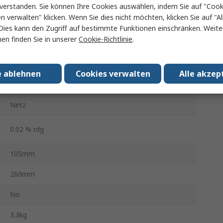
verstanden. Sie können Ihre Cookies auswählen, indem Sie auf "Cook
0.5 %
en verwalten" klicken. Wenn Sie dies nicht möchten, klicken Sie auf "Al
Dies kann den Zugriff auf bestimmte Funktionen einschränken. Weite
±0.2 % rdg
en finden Sie in unserer
Cookie-Richtlinie
.
0.015 % rdg
e ablehnen
Cookies verwalten
Alle akzep
1MHz
Netz
0.02 % rdg
105mm
260mm
No
3.3kg