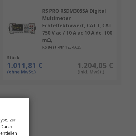
RS PRO RSDM3055A Digital
Multimeter
Echteffektivwert, CAT I, CAT
750 V ac / 10 A ac 10 A dc, 100
mΩ,
RS Best.-Nr.
123-6625
Stück
1.011,81 €
1.204,05 €
(ohne MwSt.)
(inkl. MwSt.)
yse, zur
 Durch
entiellen