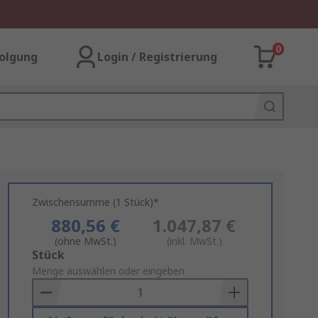
0
olgung
Login / Registrierung
Zwischensumme (1 Stück)*
880,56 €
1.047,87 €
(ohne MwSt.)
(inkl. MwSt.)
Add
Stück
to
Menge auswählen oder eingeben
Basket