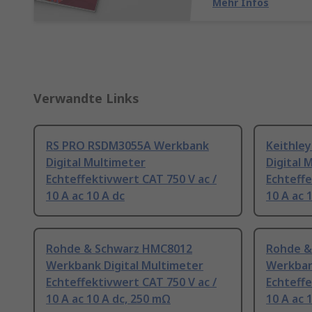
Mehr Infos
Verwandte Links
RS PRO RSDM3055A Werkbank
Keithle
Digital Multimeter
Digital 
Echteffektivwert CAT 750 V ac /
Echteffe
10 A ac 10 A dc
10 A ac 
Rohde & Schwarz HMC8012
Rohde &
Werkbank Digital Multimeter
Werkban
Echteffektivwert CAT 750 V ac /
Echteffe
10 A ac 10 A dc, 250 mΩ
10 A ac 