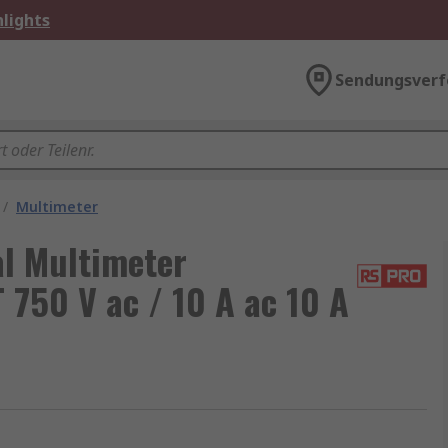
lights
Sendungsverf
/
Multimeter
l Multimeter
T 750 V ac / 10 A ac 10 A