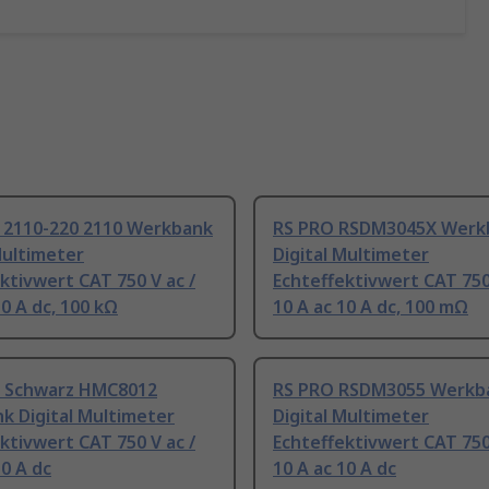
y 2110-220 2110 Werkbank
RS PRO RSDM3045X Werk
Multimeter
Digital Multimeter
ktivwert CAT 750 V ac /
Echteffektivwert CAT 750 
10 A dc, 100 kΩ
10 A ac 10 A dc, 100 mΩ
 Schwarz HMC8012
RS PRO RSDM3055 Werkb
k Digital Multimeter
Digital Multimeter
ktivwert CAT 750 V ac /
Echteffektivwert CAT 750 
10 A dc
10 A ac 10 A dc