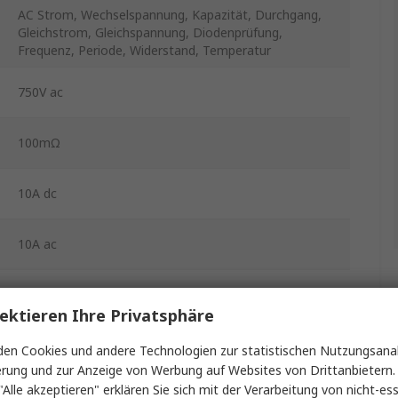
AC Strom, Wechselspannung, Kapazität, Durchgang,
Gleichstrom, Gleichspannung, Diodenprüfung,
Frequenz, Periode, Widerstand, Temperatur
750V ac
100mΩ
10A dc
10A ac
1kV dc
ektieren Ihre Privatsphäre
Ja
en Cookies und andere Technologien zur statistischen Nutzungsanal
erung und zur Anzeige von Werbung auf Websites von Drittanbietern.
0.055 % rdg
"Alle akzeptieren" erklären Sie sich mit der Verarbeitung von nicht-ess