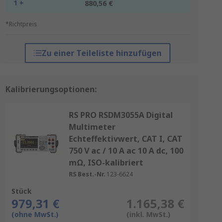
1 +
880,56 €
*Richtpreis
Zu einer Teileliste hinzufügen
Kalibrierungsoptionen:
RS PRO RSDM3055A Digital
Multimeter
Echteffektivwert, CAT I, CAT
750 V ac / 10 A ac 10 A dc, 100
mΩ, ISO-kalibriert
RS Best.-Nr.
123-6624
Stück
979,31 €
1.165,38 €
(ohne MwSt.)
(inkl. MwSt.)