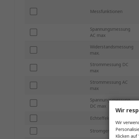
Messfunktionen
Spannungsmessung
AC max
Widerstandsmessung
max.
Strommessung DC
max
Strommessung AC
max
Spannungsmessung
DC max
Wir resp
Echteffektivwert
Wir verwend
Personalisi
Stromgenauigkeit DC
Klicken auf 