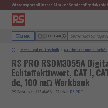
Wissensportal
Unsere Marken
Services
Produkthigh
Menü
Teile-Nr.
/
Mess- und Prüftechnik
/
Multimeter und Zubehör
RS PRO RSDM3055A Digita
Echteffektivwert, CAT I, CA
dc, 100 mΩ Werkbank
RS Best.-Nr.
:
123-6466
Marke
:
RS PRO