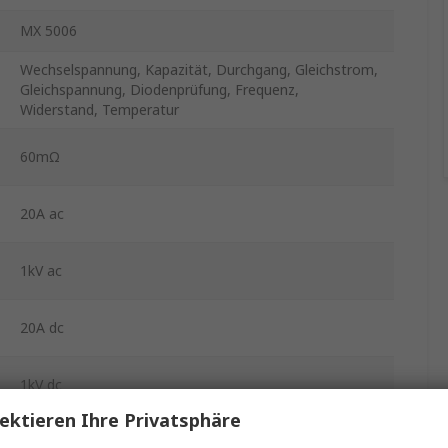
MX 5006
Wechselspannung, Kapazität, Durchgang, Gleichstrom,
Gleichspannung, Diodenprüfung, Frequenz,
Widerstand, Temperatur
60mΩ
20A ac
1kV ac
20A dc
1kV dc
ektieren Ihre Privatsphäre
Ja