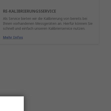
RE-KALIBRIERUNGSSERVICE
Als Service bieten wir die Kalibrierung von bereits bei
Ihnen vorhandenen Messgeräten an. Hierfür können Sie
schnell und einfach unseren Kalibrierservice nutzen.
Mehr Infos