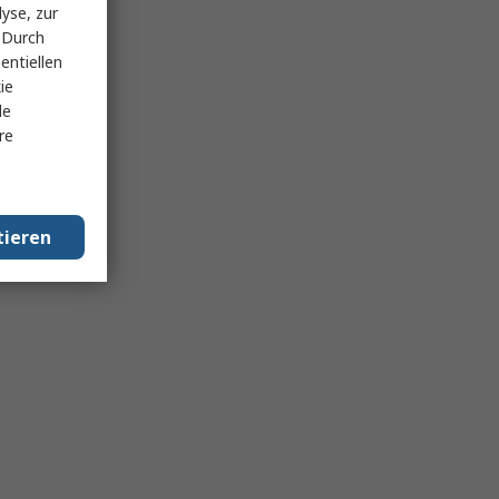
yse, zur
 Durch
entiellen
ie
le
re
tieren