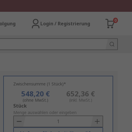
0
olgung
Login / Registrierung
Zwischensumme (1 Stück)*
548,20 €
652,36 €
(ohne MwSt.)
(inkl. MwSt.)
Add
Stück
to
Menge auswählen oder eingeben
Basket