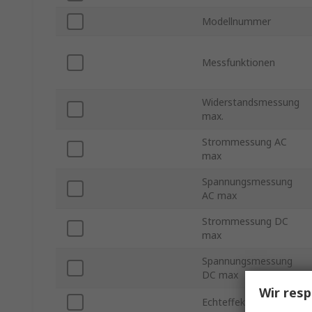
Modellnummer
Messfunktionen
Widerstandsmessung
max.
Strommessung AC
max
Spannungsmessung
AC max
Strommessung DC
max
Spannungsmessung
DC max
Wir resp
Echteffektivwert