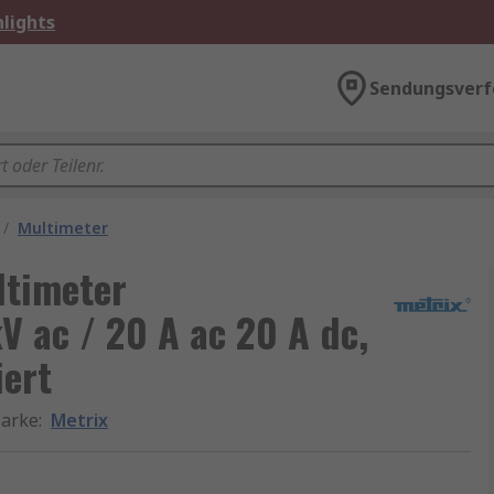
lights
Sendungsverf
/
Multimeter
ltimeter
kV ac / 20 A ac 20 A dc,
ert
arke
:
Metrix