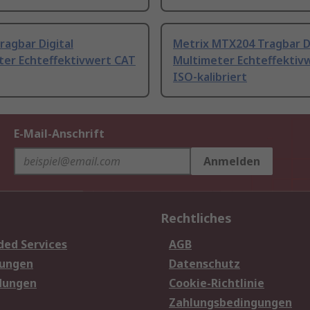
ragbar Digital
Metrix MTX204 Tragbar Di
ter Echteffektivwert CAT
Multimeter Echteffektiv
ISO-kalibriert
E-Mail-Anschrift
Anmelden
Rechtliches
ded Services
AGB
sungen
Datenschutz
dungen
Cookie-Richtlinie
Zahlungsbedingungen