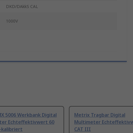
DKD/DAkkS CAL
1000V
MX 5006 Werkbank Digital
Metrix Tragbar Digital
ter Echteffektivwert 60
Multimeter Echteffektivw
kalibriert
CAT III