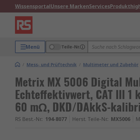
Wissensportal
Unsere Marken
Services
Produkthigh
Menü
Teile-Nr.
/
Mess- und Prüftechnik
/
Multimeter und Zubehör
Metrix MX 5006 Digital Mu
Echteffektivwert, CAT III 1 
60 mΩ, DKD/DAkkS-kalibri
RS Best.-Nr.
:
194-8077
Herst. Teile-Nr.
:
MX5006
M