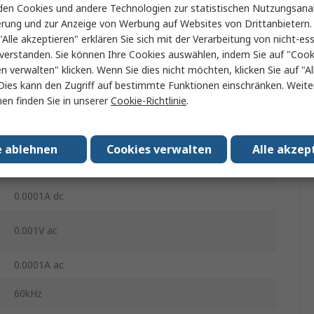
en Cookies und andere Technologien zur statistischen Nutzungsanal
0.008 % rdg
erung und zur Anzeige von Werbung auf Websites von Drittanbietern.
"Alle akzeptieren" erklären Sie sich mit der Verarbeitung von nicht-ess
±0.005 % rdg
verstanden. Sie können Ihre Cookies auswählen, indem Sie auf "Cook
en verwalten" klicken. Wenn Sie dies nicht möchten, klicken Sie auf "Al
Dies kann den Zugriff auf bestimmte Funktionen einschränken. Weite
0.0005 % rdg
en finden Sie in unserer
Cookie-Richtlinie
.
0.01 %
e ablehnen
Cookies verwalten
Alle akzep
0.001 V dc
0.0001A dc
0.001V ac
0.0001A ac
60kHz