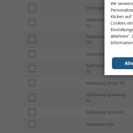
Wir verwend
Stromgenauigkeit DC
Personalisi
Klicken auf 
Spannungsgenauigkeit
Cookies ein
AC
Einstellung
ablehnen". 
Spannungsgenauigkeit
DC
Information
Stromgenauigkeit AC
All
Auflösung Spannung
DC
Auflösung Strom DC
Auflösung Spannung
AC
Auflösung Strom AC
Frequenz max.