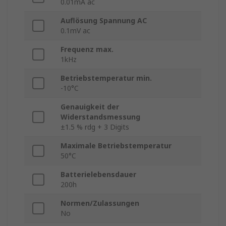
0.01mA ac
Auflösung Spannung AC
0.1mV ac
Frequenz max.
1kHz
Betriebstemperatur min.
-10°C
Genauigkeit der
Widerstandsmessung
±1.5 % rdg + 3 Digits
Maximale Betriebstemperatur
50°C
Batterielebensdauer
200h
Normen/Zulassungen
No