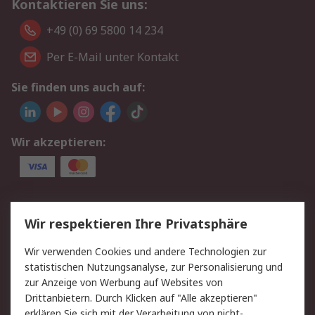
Kontaktieren Sie uns:
+49 (0) 69 5800 14 234
Per E-Mail unter Kontakt
Sie finden uns auch auf:
Wir akzeptieren:
Service
Wir respektieren Ihre Privatsphäre
Value Added Services
Lieferlösungen
Wir verwenden Cookies und andere Technologien zur
Rücksendungen
Kontakt
statistischen Nutzungsanalyse, zur Personalisierung und
Hilfe
Privatkunden
zur Anzeige von Werbung auf Websites von
Drittanbietern. Durch Klicken auf "Alle akzeptieren"
Rechtliches
erklären Sie sich mit der Verarbeitung von nicht-