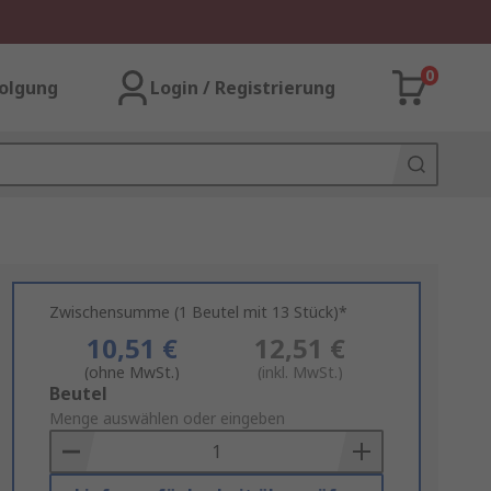
0
olgung
Login / Registrierung
Zwischensumme (1 Beutel mit 13 Stück)*
10,51 €
12,51 €
(ohne MwSt.)
(inkl. MwSt.)
Add
Beutel
to
Menge auswählen oder eingeben
Basket