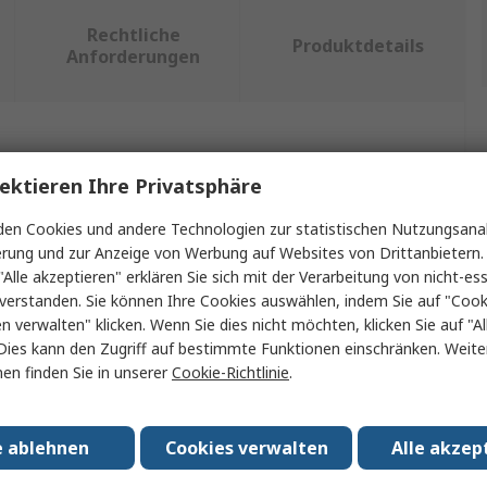
Rechtliche
Produktdetails
Anforderungen
ein oder mehrere Eigenschaften auswählen.
ektieren Ihre Privatsphäre
chaft
Wert
en Cookies und andere Technologien zur statistischen Nutzungsanal
erung und zur Anzeige von Werbung auf Websites von Drittanbietern.
RS PRO
"Alle akzeptieren" erklären Sie sich mit der Verarbeitung von nicht-ess
verstanden. Sie können Ihre Cookies auswählen, indem Sie auf "Cook
yp
Rundkopfnagel
en verwalten" klicken. Wenn Sie dies nicht möchten, klicken Sie auf "Al
 Typ
Rundnagel
Dies kann den Zugriff auf bestimmte Funktionen einschränken. Weite
en finden Sie in unserer
Cookie-Richtlinie
.
hen Finish
Galvanisiert
150mm
e ablehnen
Cookies verwalten
Alle akzep
esser
6mm