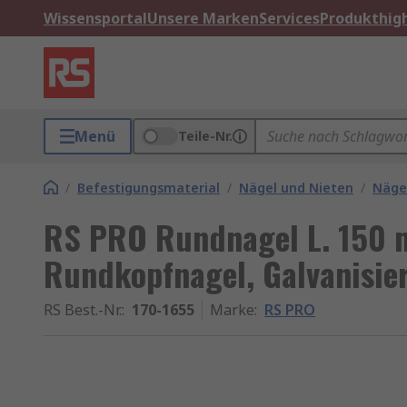
Wissensportal
Unsere Marken
Services
Produkthigh
Menü
Teile-Nr.
/
Befestigungsmaterial
/
Nägel und Nieten
/
Näge
RS PRO Rundnagel L. 150 
Rundkopfnagel, Galvanisier
RS Best.-Nr.
:
170-1655
Marke
:
RS PRO