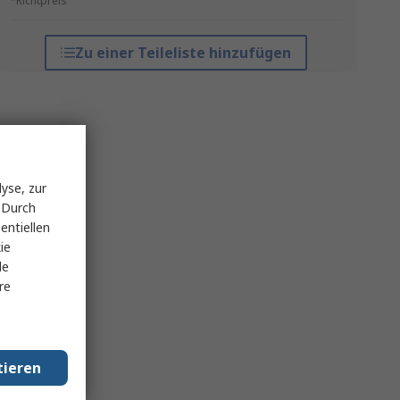
*Richtpreis
Zu einer Teileliste hinzufügen
yse, zur
 Durch
entiellen
ie
le
re
tieren