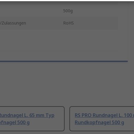
500g
/Zulassungen
RoHS
Rundnagel L. 65 mm Typ
RS PRO Rundnagel L. 100
fnagel 500 g
Rundkopfnagel 500 g