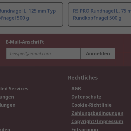
Rundnagel L. 125 mm Typ
RS PRO Rundnagel L. 75 
fnagel 500 g
Rundkopfnagel 500 g
E-Mail-Anschrift
Anmelden
Rechtliches
ded Services
AGB
sungen
Datenschutz
dungen
Cookie-Richtlinie
Zahlungsbedingungen
Copyright/Impressum
nden
Entsorgung