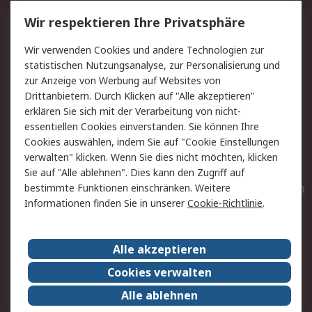
Service
Wir respektieren Ihre Privatsphäre
Value Added Services
Lieferlösungen
Wir verwenden Cookies und andere Technologien zur
Rücksendungen
Kontakt
statistischen Nutzungsanalyse, zur Personalisierung und
Hilfe
Privatkunden
zur Anzeige von Werbung auf Websites von
Drittanbietern. Durch Klicken auf "Alle akzeptieren"
Rechtliches
erklären Sie sich mit der Verarbeitung von nicht-
essentiellen Cookies einverstanden. Sie können Ihre
AGB
Datenschutz
Cookies auswählen, indem Sie auf "Cookie Einstellungen
Cookie-Richtlinie
Zahlungsbedingungen
verwalten" klicken. Wenn Sie dies nicht möchten, klicken
Copyright/Impressum
Entsorgung
Sie auf "Alle ablehnen". Dies kann den Zugriff auf
Elektrogeräte/Batterien
bestimmte Funktionen einschränken. Weitere
Informationen finden Sie in unserer
Cookie-Richtlinie
.
Über RS
Alle akzeptieren
Unternehmen
RS weltweit
Karriere bei RS
Nachhaltigkeit
Cookies verwalten
Qualität/Umwelt/Zertifikate
Presse-Center
Alle ablehnen
Event-Center