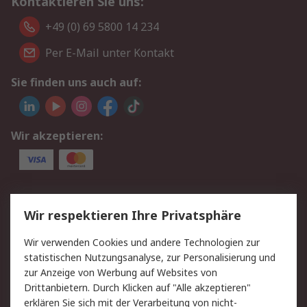
Kontaktieren Sie uns:
+49 (0) 69 5800 14 234
Per E-Mail unter Kontakt
Sie finden uns auch auf:
Wir akzeptieren:
Service
Wir respektieren Ihre Privatsphäre
Value Added Services
Lieferlösungen
Wir verwenden Cookies und andere Technologien zur
Rücksendungen
Kontakt
statistischen Nutzungsanalyse, zur Personalisierung und
Hilfe
Privatkunden
zur Anzeige von Werbung auf Websites von
Drittanbietern. Durch Klicken auf "Alle akzeptieren"
Rechtliches
erklären Sie sich mit der Verarbeitung von nicht-