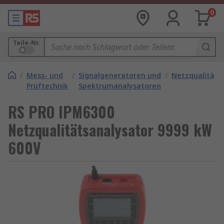
0
Teile-Nr.
/
Mess- und
/
Signalgeneratoren und
/
Netzqualitäts
Prüftechnik
Spektrumanalysatoren
RS PRO IPM6300
Netzqualitätsanalysator 9999 kW
600V