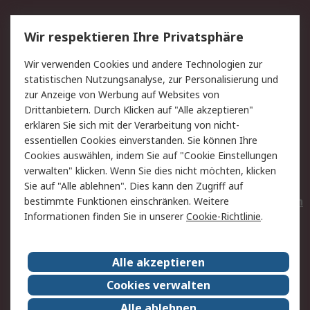
Service
Wir respektieren Ihre Privatsphäre
Value Added Services
Lieferlösungen
Wir verwenden Cookies und andere Technologien zur
Rücksendungen
Kontakt
statistischen Nutzungsanalyse, zur Personalisierung und
Hilfe
Privatkunden
zur Anzeige von Werbung auf Websites von
Drittanbietern. Durch Klicken auf "Alle akzeptieren"
Rechtliches
erklären Sie sich mit der Verarbeitung von nicht-
essentiellen Cookies einverstanden. Sie können Ihre
AGB
Datenschutz
Cookies auswählen, indem Sie auf "Cookie Einstellungen
Cookie-Richtlinie
Zahlungsbedingungen
verwalten" klicken. Wenn Sie dies nicht möchten, klicken
Copyright/Impressum
Entsorgung
Sie auf "Alle ablehnen". Dies kann den Zugriff auf
Elektrogeräte/Batterien
bestimmte Funktionen einschränken. Weitere
Informationen finden Sie in unserer
Cookie-Richtlinie
.
Über RS
Alle akzeptieren
Unternehmen
RS weltweit
Karriere bei RS
Nachhaltigkeit
Cookies verwalten
Qualität/Umwelt/Zertifikate
Presse-Center
Alle ablehnen