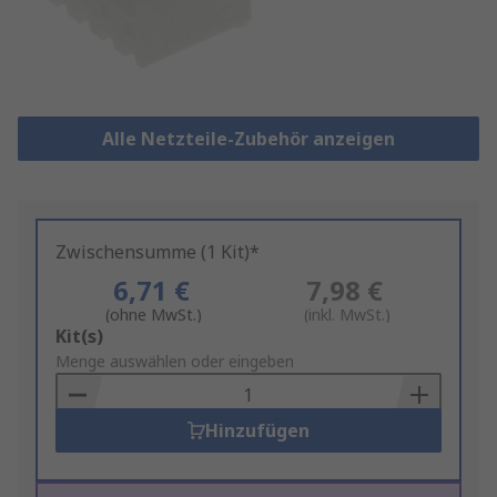
Alle Netzteile-Zubehör anzeigen
Zwischensumme (1 Kit)*
6,71 €
7,98 €
(ohne MwSt.)
(inkl. MwSt.)
Add
Kit(s)
to
Menge auswählen oder eingeben
Basket
Hinzufügen