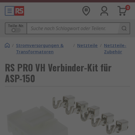
0
Teile-Nr.
/
Stromversorgungen &
/
Netzteile
/
Netzteile-
Transformatoren
Zubehör
RS PRO VH Verbinder-Kit für
ASP-150