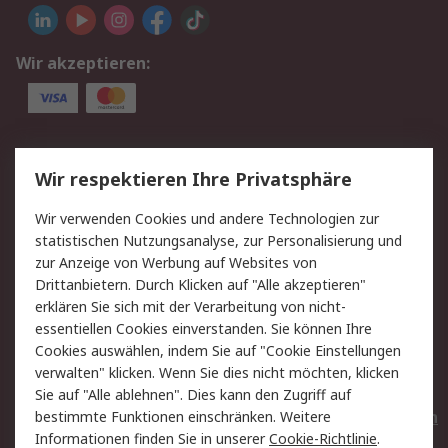
Wir akzeptieren:
Service
Wir respektieren Ihre Privatsphäre
Value Added Services
Lieferlösungen
Wir verwenden Cookies und andere Technologien zur
Rücksendungen
Kontakt
statistischen Nutzungsanalyse, zur Personalisierung und
Hilfe
Privatkunden
zur Anzeige von Werbung auf Websites von
Drittanbietern. Durch Klicken auf "Alle akzeptieren"
Rechtliches
erklären Sie sich mit der Verarbeitung von nicht-
essentiellen Cookies einverstanden. Sie können Ihre
AGB
Datenschutz
Cookies auswählen, indem Sie auf "Cookie Einstellungen
Cookie-Richtlinie
Zahlungsbedingungen
verwalten" klicken. Wenn Sie dies nicht möchten, klicken
Copyright/Impressum
Entsorgung
Sie auf "Alle ablehnen". Dies kann den Zugriff auf
Elektrogeräte/Batterien
bestimmte Funktionen einschränken. Weitere
Informationen finden Sie in unserer
Cookie-Richtlinie
.