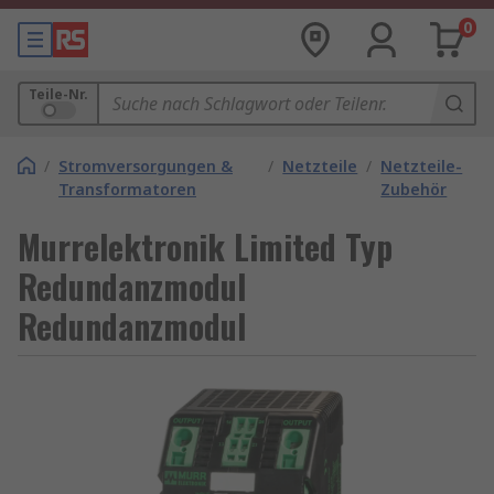
0
Teile-Nr.
/
Stromversorgungen &
/
Netzteile
/
Netzteile-
Transformatoren
Zubehör
Murrelektronik Limited Typ
Redundanzmodul
Redundanzmodul