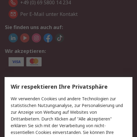
+49 (0) 69 5800 14 234
Per E-Mail unter Kontakt
Sie finden uns auch auf:
Wir akzeptieren:
Service
Wir respektieren Ihre Privatsphäre
Value Added Services
Lieferlösungen
Wir verwenden Cookies und andere Technologien zur
Rücksendungen
Kontakt
statistischen Nutzungsanalyse, zur Personalisierung und
Hilfe
Privatkunden
zur Anzeige von Werbung auf Websites von
Drittanbietern. Durch Klicken auf "Alle akzeptieren"
Rechtliches
erklären Sie sich mit der Verarbeitung von nicht-
essentiellen Cookies einverstanden. Sie können Ihre
AGB
Datenschutz