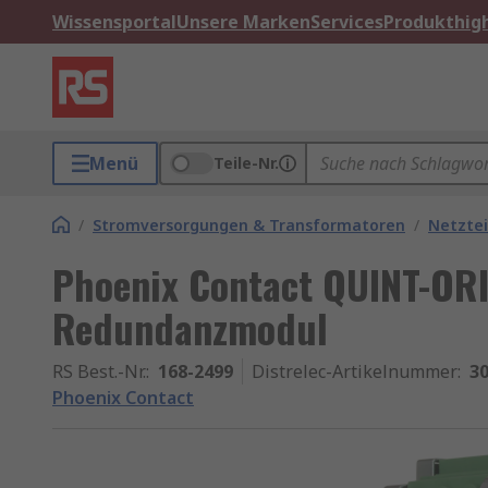
Wissensportal
Unsere Marken
Services
Produkthigh
Menü
Teile-Nr.
/
Stromversorgungen & Transformatoren
/
Netztei
Phoenix Contact QUINT-O
Redundanzmodul
RS Best.-Nr.
:
168-2499
Distrelec-Artikelnummer
:
30
Phoenix Contact