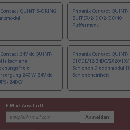
 Contact QUINT S-ORING
Phoenix Contact QUINT-
anzmodul
BUFFER/24DC/24DC/40
Puffermodul
 Contact 24V dc QUINT-
Phoenix Contact QUINT-
-Hutschiene
DIODE/12-24DC/2X20/1X4
echungsfreie
Schienen Diodenmodul fü
rsorgung 240 W, 24V dc
Schieneneinheit
PS/ 24DC/
E-Mail-Anschrift
Anmelden