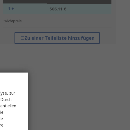
1 +
506,11 €
*Richtpreis
Zu einer Teileliste hinzufügen
yse, zur
 Durch
entiellen
ie
le
re