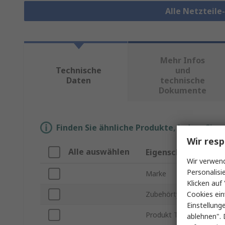
Alle Netzteil
Mehr Infos
Technische
und
Daten
technische
Dokumente
Finden Sie ähnliche Produkte, indem Sie 
Wir resp
Alle auswählen
Eigenschaft
Wir verwend
Personalisi
Marke
Klicken auf 
Cookies ein
Zubehörtyp
Einstellung
Produkt Typ
ablehnen". 