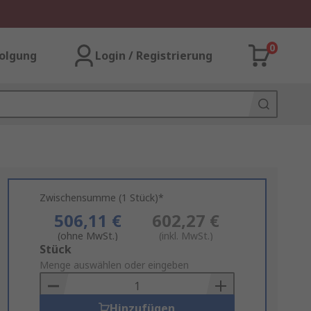
0
olgung
Login / Registrierung
Zwischensumme (1 Stück)*
506,11 €
602,27 €
(ohne MwSt.)
(inkl. MwSt.)
Add
Stück
to
Menge auswählen oder eingeben
Basket
Hinzufügen