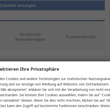
e-Zubehör anzeigen
Rechtliche
Produktdetails
Anforderungen
ein oder mehrere Eigenschaften auswählen.
ektieren Ihre Privatsphäre
Wert
en Cookies und andere Technologien zur statistischen Nutzungsanal
erung und zur Anzeige von Werbung auf Websites von Drittanbietern.
Phoenix Contact
"Alle akzeptieren" erklären Sie sich mit der Verarbeitung von nicht-ess
verstanden. Sie können Ihre Cookies auswählen, indem Sie auf "Cook
Redundanzmodul
en verwalten" klicken. Wenn Sie dies nicht möchten, klicken Sie auf "Al
Redundanzmodul
Dies kann den Zugriff auf bestimmte Funktionen einschränken. Weite