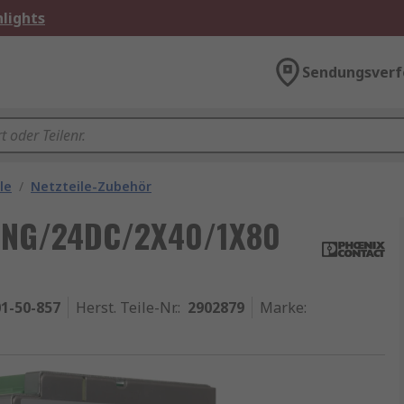
lights
Sendungsverf
le
/
Netzteile-Zubehör
RING/24DC/2X40/1X80
1-50-857
Herst. Teile-Nr.
:
2902879
Marke
: