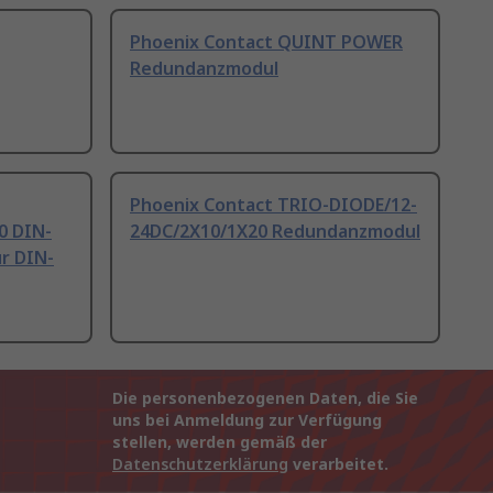
Phoenix Contact QUINT POWER
Redundanzmodul
Phoenix Contact TRIO-DIODE/12-
0 DIN-
24DC/2X10/1X20 Redundanzmodul
r DIN-
Die personenbezogenen Daten, die Sie
uns bei Anmeldung zur Verfügung
stellen, werden gemäß der
Datenschutzerklärung
verarbeitet.