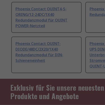
Phoenix Contact QUINT4-S-
Phoenix
ORING/12-24DC/1X40
Redund
Redundanzmodul für QUINT
POWER-Netzteil
Phoenix Contact QUINT-
Phoenix
DIODE/48DC/2X20/1X40
UPS DIN
Redundanzmodul für DIN-
Unterbr
Schieneneinheit
Stromve
QUINT-U
Exklusiv für Sie unsere neuesten
Produkte und Angebote