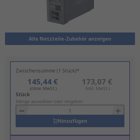
Alle Netzteile-Zubehör anzeigen
Zwischensumme (1 Stück)*
145,44 €
173,07 €
(ohne MwSt.)
(inkl. MwSt.)
Add
Stück
to
Menge auswählen oder eingeben
Basket
Hinzufügen