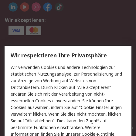
Wir akzeptieren:
Service
Wir respektieren Ihre Privatsphäre
Value Added Services
Lieferlösungen
Wir verwenden Cookies und andere Technologien zur
Rücksendungen
Kontakt
statistischen Nutzungsanalyse, zur Personalisierung und
Hilfe
Privatkunden
zur Anzeige von Werbung auf Websites von
Drittanbietern. Durch Klicken auf "Alle akzeptieren"
Rechtliches
erklären Sie sich mit der Verarbeitung von nicht-
essentiellen Cookies einverstanden. Sie können Ihre
AGB
Datenschutz
Cookies auswählen, indem Sie auf "Cookie Einstellungen
Cookie-Richtlinie
Zahlungsbedingungen
verwalten" klicken. Wenn Sie dies nicht möchten, klicken
Copyright/Impressum
Entsorgung
Sie auf "Alle ablehnen". Dies kann den Zugriff auf
Elektrogeräte/Batterien
bestimmte Funktionen einschränken. Weitere
Informationen finden Sie in unserer
Cookie-Richtlinie
.