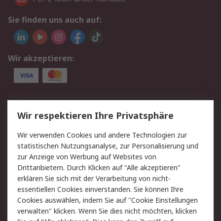
Sie finden uns auch auf:
Wir akzeptieren:
Service
Wir respektieren Ihre Privatsphäre
Value Added Services
Lieferlösungen
Wir verwenden Cookies und andere Technologien zur
Rücksendungen
Kontakt
statistischen Nutzungsanalyse, zur Personalisierung und
Hilfe
Privatkunden
zur Anzeige von Werbung auf Websites von
Drittanbietern. Durch Klicken auf "Alle akzeptieren"
Rechtliches
erklären Sie sich mit der Verarbeitung von nicht-
essentiellen Cookies einverstanden. Sie können Ihre
AGB
Datenschutz
Cookies auswählen, indem Sie auf "Cookie Einstellungen
Cookie-Richtlinie
Zahlungsbedingungen
verwalten" klicken. Wenn Sie dies nicht möchten, klicken