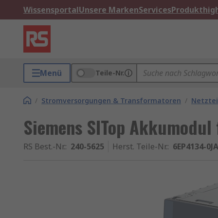
Wissensportal
Unsere Marken
Services
Produkthigh
Menü
Teile-Nr.
/
Stromversorgungen & Transformatoren
/
Netztei
Siemens SITop Akkumodul 
RS Best.-Nr.
:
240-5625
Herst. Teile-Nr.
:
6EP4134-0J