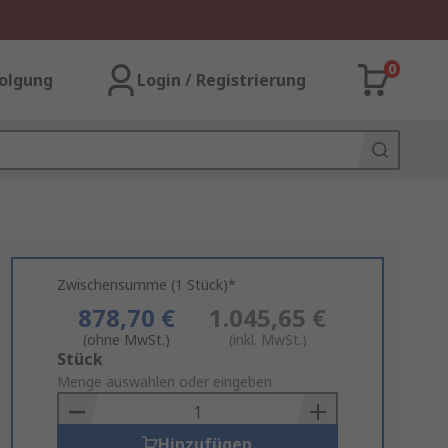
0
olgung
Login / Registrierung
Zwischensumme (1 Stück)*
878,70 €
1.045,65 €
(ohne MwSt.)
(inkl. MwSt.)
Add
Stück
to
Menge auswählen oder eingeben
Basket
Hinzufügen