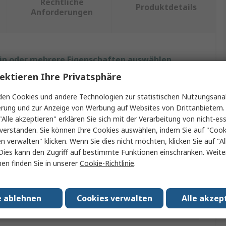
Rechtliche
Produktdetails
Anforderungen
ein oder mehrere Eigenschaften auswählen.
ektieren Ihre Privatsphäre
chaft
Wert
en Cookies und andere Technologien zur statistischen Nutzungsanal
Siemens
erung und zur Anzeige von Werbung auf Websites von Drittanbietern.
"Alle akzeptieren" erklären Sie sich mit der Verarbeitung von nicht-ess
Typ
Akkumodul
verstanden. Sie können Ihre Cookies auswählen, indem Sie auf "Cook
en verwalten" klicken. Wenn Sie dies nicht möchten, klicken Sie auf "Al
typ
Akkumodul
Dies kann den Zugriff auf bestimmte Funktionen einschränken. Weite
en finden Sie in unserer
Cookie-Richtlinie
.
endung mit
SITOP UPS1600
SITop
e ablehnen
Cookies verwalten
Alle akzep
Zulassungen
CE