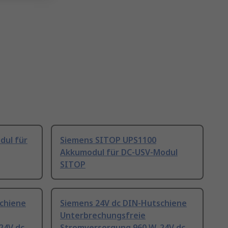
dul für
Siemens SITOP UPS1100
Akkumodul für DC-USV-Modul
SITOP
chiene
Siemens 24V dc DIN-Hutschiene
Unterbrechungsfreie
24V dc
Stromversorgung 960 W, 24V dc