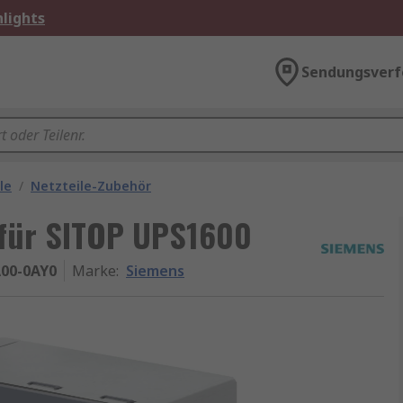
lights
Sendungsverf
le
/
Netzteile-Zubehör
für SITOP UPS1600
A00-0AY0
Marke
:
Siemens