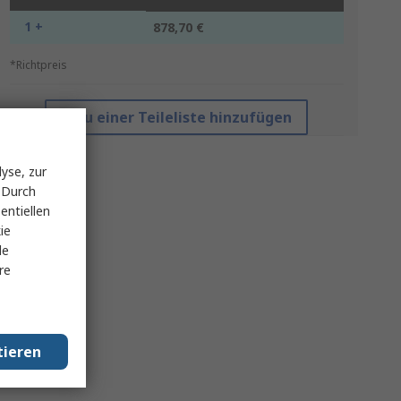
1 +
878,70 €
*Richtpreis
Zu einer Teileliste hinzufügen
yse, zur
 Durch
entiellen
ie
le
re
tieren