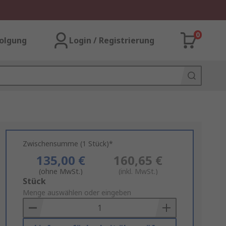
0
olgung
Login / Registrierung
Zwischensumme (1 Stück)*
135,00 €
160,65 €
(ohne MwSt.)
(inkl. MwSt.)
Add
Stück
to
Menge auswählen oder eingeben
Basket