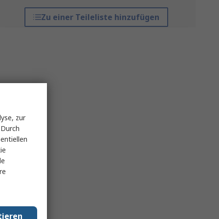
Zu einer Teileliste hinzufügen
yse, zur
 Durch
entiellen
ie
le
re
tieren