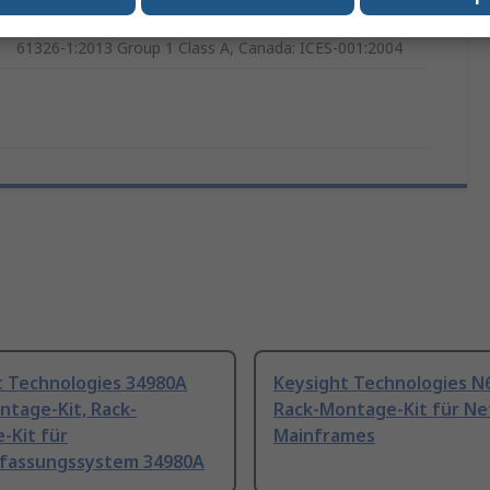
AS/NZS, CAN/CSA-C22.2 No. 61010-1-12, Compliant
with EMC Directive (2004/108/EC) IEC 61326-1:2012/EN
61326-1:2013 Group 1 Class A, Canada: ICES-001:2004
t Technologies 34980A
Keysight Technologies N
ntage-Kit, Rack-
Rack-Montage-Kit für Net
-Kit für
Mainframes
fassungssystem 34980A