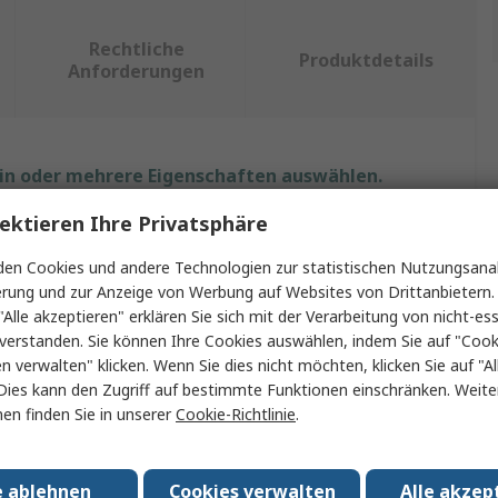
Rechtliche
Produktdetails
Anforderungen
ein oder mehrere Eigenschaften auswählen.
ektieren Ihre Privatsphäre
Wert
en Cookies und andere Technologien zur statistischen Nutzungsanal
Keysight Technologies
erung und zur Anzeige von Werbung auf Websites von Drittanbietern.
"Alle akzeptieren" erklären Sie sich mit der Verarbeitung von nicht-ess
Rack-Montage-Kit
verstanden. Sie können Ihre Cookies auswählen, indem Sie auf "Cook
en verwalten" klicken. Wenn Sie dies nicht möchten, klicken Sie auf "Al
Rack-Montage-Kit
Dies kann den Zugriff auf bestimmte Funktionen einschränken. Weite
en finden Sie in unserer
Cookie-Richtlinie
.
Stromversorgungen
Safety UL 61010-1 3rd edition, South Korea KC mark,
IEC 61010-1:2010 3rd edition, Australia/New Zealand:
e ablehnen
Cookies verwalten
Alle akzep