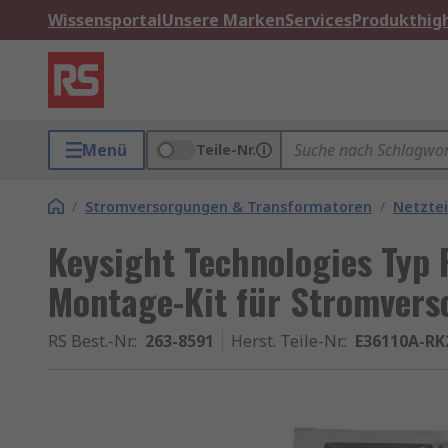
Wissensportal
Unsere Marken
Services
Produkthigh
Menü
Teile-Nr.
/
Stromversorgungen & Transformatoren
/
Netztei
Keysight Technologies Typ
Montage-Kit für Stromver
RS Best.-Nr.
:
263-8591
Herst. Teile-Nr.
:
E36110A-RK