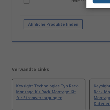
Normen/Zulassungen
Ähnliche Produkte finden
Verwandte Links
Keysight Technologies Typ Rack-
Keysigh
Montage-Kit Rack-Montage-Kit
Rack-Mo
für Stromversorgungen
Montage
Datener