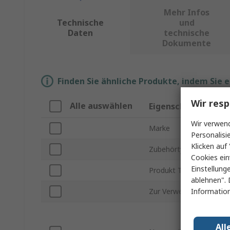
Mehr Infos
Technische
und
Daten
technische
Dokumente
Finden Sie ähnliche Produkte, indem Sie 
Wir resp
Alle auswählen
Eigenschaft
Wir verwend
Marke
Personalisi
Klicken auf 
Zubehörtyp
Cookies ein
Einstellung
Produkt Typ
ablehnen". 
Information
Zur Verwendung mit
All