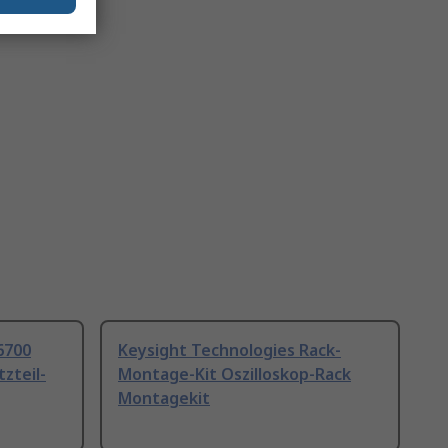
6700
Keysight Technologies Rack-
zteil-
Montage-Kit Oszilloskop-Rack
Montagekit