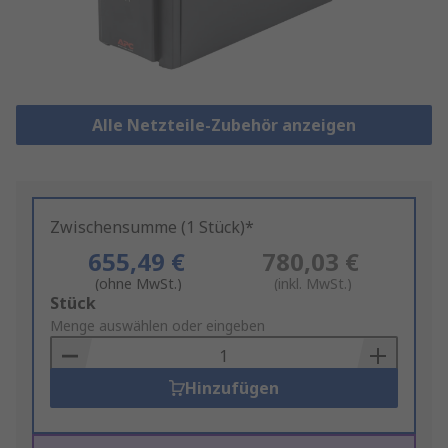
Alle Netzteile-Zubehör anzeigen
Zwischensumme (1 Stück)*
655,49 €
780,03 €
(ohne MwSt.)
(inkl. MwSt.)
Add
Stück
to
Menge auswählen oder eingeben
Basket
Hinzufügen