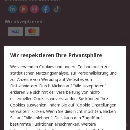
Wir akzeptieren:
Service
Wir respektieren Ihre Privatsphäre
Value Added Services
Lieferlösungen
Wir verwenden Cookies und andere Technologien zur
Rücksendungen
Kontakt
statistischen Nutzungsanalyse, zur Personalisierung und
Hilfe
Privatkunden
zur Anzeige von Werbung auf Websites von
Drittanbietern. Durch Klicken auf "Alle akzeptieren"
Rechtliches
erklären Sie sich mit der Verarbeitung von nicht-
essentiellen Cookies einverstanden. Sie können Ihre
AGB
Datenschutz
Cookies auswählen, indem Sie auf "Cookie Einstellungen
Cookie-Richtlinie
Zahlungsbedingungen
verwalten" klicken. Wenn Sie dies nicht möchten, klicken
Copyright/Impressum
Entsorgung
Sie auf "Alle ablehnen". Dies kann den Zugriff auf
Elektrogeräte/Batterien
bestimmte Funktionen einschränken. Weitere