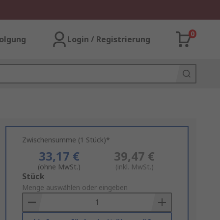
0
olgung
Login / Registrierung
Zwischensumme (1 Stück)*
33,17 €
39,47 €
(ohne MwSt.)
(inkl. MwSt.)
Add
Stück
to
Menge auswählen oder eingeben
Basket