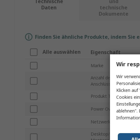
Technische
und
Daten
technische
Dokumente
Finden Sie ähnliche Produkte, indem Sie 
Alle auswählen
Eigenschaft
Wir resp
Marke
Wir verwend
Anzahl der
Personalisi
Anschlüsse
Klicken auf 
Produkt Typ
Cookies ein
Einstellung
Power Over Ethernet
ablehnen". 
Information
Netzwerkswitch Type
Desktop/Rack-
All