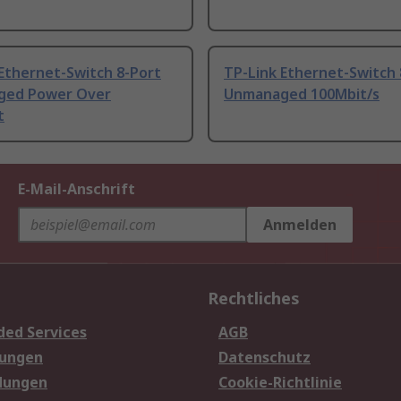
Ethernet-Switch 8-Port
TP-Link Ethernet-Switch 
ged Power Over
Unmanaged 100Mbit/s
t
E-Mail-Anschrift
Anmelden
Rechtliches
ded Services
AGB
sungen
Datenschutz
dungen
Cookie-Richtlinie