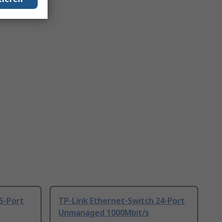
5-Port
TP-Link Ethernet-Switch 24-Port
Unmanaged 1000Mbit/s