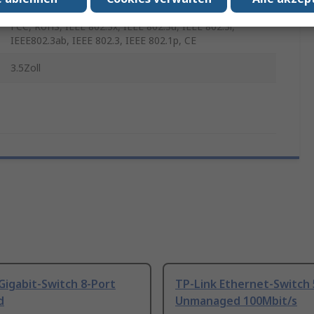
FCC, RoHS, IEEE 802.3x, IEEE 802.3u, IEEE 802.3i,
IEEE802.3ab, IEEE 802.3, IEEE 802.1p, CE
3.5Zoll
Gigabit-Switch 8-Port
TP-Link Ethernet-Switch 
d
Unmanaged 100Mbit/s