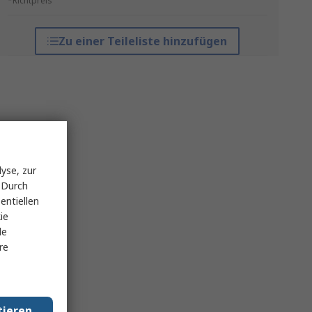
*Richtpreis
Zu einer Teileliste hinzufügen
yse, zur
 Durch
entiellen
ie
le
re
tieren