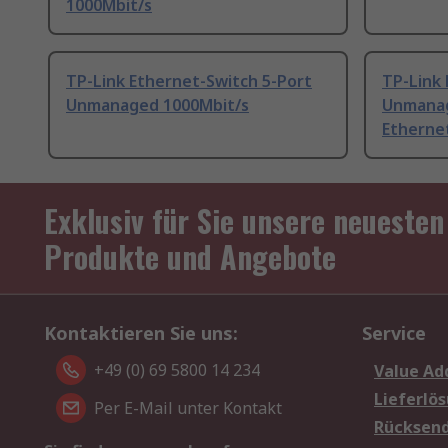
1000Mbit/s
TP-Link Ethernet-Switch 5-Port
TP-Link 
Unmanaged 1000Mbit/s
Unmana
Etherne
Exklusiv für Sie unsere neuesten
Produkte und Angebote
Kontaktieren Sie uns:
Service
+49 (0) 69 5800 14 234
Value Ad
Lieferlö
Per E-Mail unter Kontakt
Rücksen