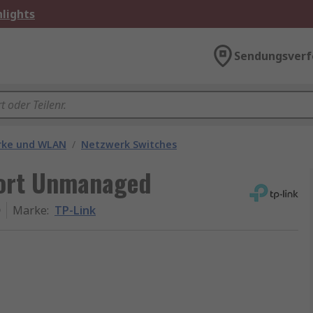
lights
Sendungsverf
rke und WLAN
/
Netzwerk Switches
Port Unmanaged
D
Marke
:
TP-Link