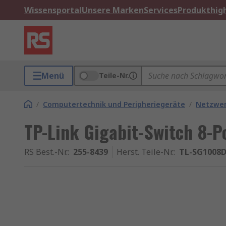
Wissensportal
Unsere Marken
Services
Produkthigh
Menü
Teile-Nr.
/
Computertechnik und Peripheriegeräte
/
Netzwe
TP-Link Gigabit-Switch 8-
RS Best.-Nr.
:
255-8439
Herst. Teile-Nr.
:
TL-SG1008