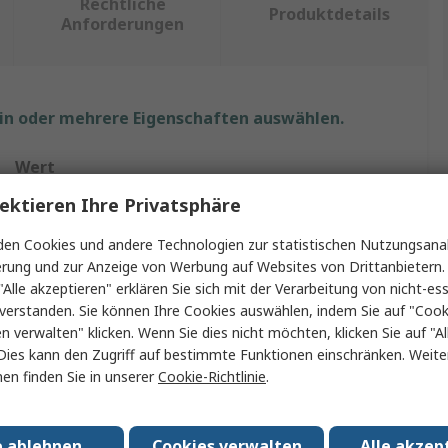
Rechtliche
Produktdetails
Anforderungen
ein oder mehrere Eigenschaften auswählen.
Wert
ektieren Ihre Privatsphäre
TP-Link
en Cookies und andere Technologien zur statistischen Nutzungsanal
8
erung und zur Anzeige von Werbung auf Websites von Drittanbietern.
"Alle akzeptieren" erklären Sie sich mit der Verarbeitung von nicht-ess
Gigabit-Switch
verstanden. Sie können Ihre Cookies auswählen, indem Sie auf "Cook
en verwalten" klicken. Wenn Sie dies nicht möchten, klicken Sie auf "Al
Nein
Dies kann den Zugriff auf bestimmte Funktionen einschränken. Weite
en finden Sie in unserer
Cookie-Richtlinie
.
Unmanaged
Tischausführung
e ablehnen
Cookies verwalten
Alle akzep