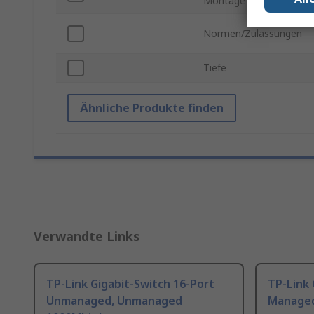
Montage
Normen/Zulassungen
Tiefe
Ähnliche Produkte finden
Verwandte Links
TP-Link Gigabit-Switch 16-Port
TP-Link 
Unmanaged, Unmanaged
Manage