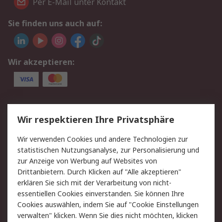
Per E-Mail unter Kontakt
Sie finden uns auch auf:
Wir akzeptieren:
Service
Wir respektieren Ihre Privatsphäre
Value Added Services
Lieferlösungen
Wir verwenden Cookies und andere Technologien zur
Rücksendungen
Kontakt
statistischen Nutzungsanalyse, zur Personalisierung und
Hilfe
Privatkunden
zur Anzeige von Werbung auf Websites von
Drittanbietern. Durch Klicken auf "Alle akzeptieren"
Rechtliches
erklären Sie sich mit der Verarbeitung von nicht-
essentiellen Cookies einverstanden. Sie können Ihre
AGB
Datenschutz
Cookies auswählen, indem Sie auf "Cookie Einstellungen
Cookie-Richtlinie
Zahlungsbedingungen
verwalten" klicken. Wenn Sie dies nicht möchten, klicken