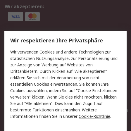
Wir akzeptieren:
Service
Wir respektieren Ihre Privatsphäre
Value Added Services
Lieferlösungen
Wir verwenden Cookies und andere Technologien zur
Rücksendungen
Kontakt
statistischen Nutzungsanalyse, zur Personalisierung und
Hilfe
Privatkunden
zur Anzeige von Werbung auf Websites von
Drittanbietern. Durch Klicken auf "Alle akzeptieren"
Rechtliches
erklären Sie sich mit der Verarbeitung von nicht-
essentiellen Cookies einverstanden. Sie können Ihre
AGB
Datenschutz
Cookies auswählen, indem Sie auf "Cookie Einstellungen
Cookie-Richtlinie
Zahlungsbedingungen
verwalten" klicken. Wenn Sie dies nicht möchten, klicken
Copyright/Impressum
Entsorgung
Sie auf "Alle ablehnen". Dies kann den Zugriff auf
Elektrogeräte/Batterien
bestimmte Funktionen einschränken. Weitere
Informationen finden Sie in unserer
Cookie-Richtlinie
.
Über RS