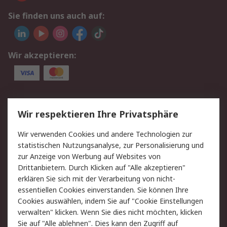
Sie finden uns auch auf:
Wir akzeptieren:
Service
Wir respektieren Ihre Privatsphäre
Value Added Services
Lieferlösungen
Wir verwenden Cookies und andere Technologien zur
Rücksendungen
Kontakt
statistischen Nutzungsanalyse, zur Personalisierung und
Hilfe
Privatkunden
zur Anzeige von Werbung auf Websites von
Drittanbietern. Durch Klicken auf "Alle akzeptieren"
Rechtliches
erklären Sie sich mit der Verarbeitung von nicht-
essentiellen Cookies einverstanden. Sie können Ihre
AGB
Datenschutz
Cookies auswählen, indem Sie auf "Cookie Einstellungen
Cookie-Richtlinie
Zahlungsbedingungen
verwalten" klicken. Wenn Sie dies nicht möchten, klicken
Copyright/Impressum
Entsorgung
Sie auf "Alle ablehnen". Dies kann den Zugriff auf