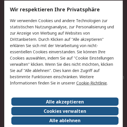
Service
Wir respektieren Ihre Privatsphäre
Value Added Services
Lieferlösungen
Wir verwenden Cookies und andere Technologien zur
Rücksendungen
Kontakt
statistischen Nutzungsanalyse, zur Personalisierung und
Hilfe
Privatkunden
zur Anzeige von Werbung auf Websites von
Drittanbietern. Durch Klicken auf "Alle akzeptieren"
Rechtliches
erklären Sie sich mit der Verarbeitung von nicht-
essentiellen Cookies einverstanden. Sie können Ihre
AGB
Datenschutz
Cookies auswählen, indem Sie auf "Cookie Einstellungen
Cookie-Richtlinie
Zahlungsbedingungen
verwalten" klicken. Wenn Sie dies nicht möchten, klicken
Copyright/Impressum
Entsorgung
Sie auf "Alle ablehnen". Dies kann den Zugriff auf
Elektrogeräte/Batterien
bestimmte Funktionen einschränken. Weitere
Informationen finden Sie in unserer
Cookie-Richtlinie
.
Über RS
Alle akzeptieren
Unternehmen
RS weltweit
Karriere bei RS
Nachhaltigkeit
Cookies verwalten
Qualität/Umwelt/Zertifikate
Presse-Center
Alle ablehnen
Event-Center