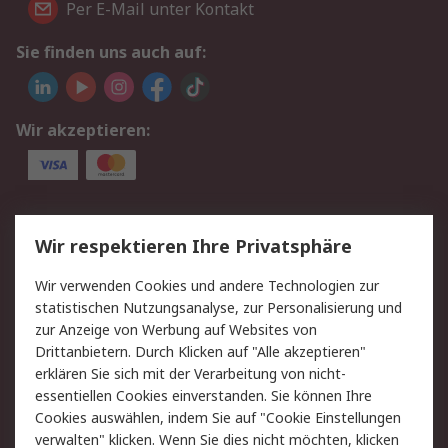
Per E-Mail unter Kontakt
Sie finden uns auch auf:
Wir akzeptieren:
Service
Wir respektieren Ihre Privatsphäre
Value Added Services
Lieferlösungen
Wir verwenden Cookies und andere Technologien zur
Rücksendungen
Kontakt
statistischen Nutzungsanalyse, zur Personalisierung und
Hilfe
Privatkunden
zur Anzeige von Werbung auf Websites von
Drittanbietern. Durch Klicken auf "Alle akzeptieren"
Rechtliches
erklären Sie sich mit der Verarbeitung von nicht-
essentiellen Cookies einverstanden. Sie können Ihre
AGB
Datenschutz
Cookies auswählen, indem Sie auf "Cookie Einstellungen
Cookie-Richtlinie
Zahlungsbedingungen
verwalten" klicken. Wenn Sie dies nicht möchten, klicken