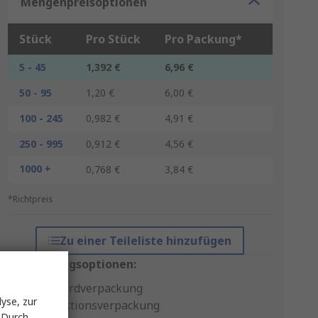
Mengenpreisoptionen
Stück
Pro Stück
Pro Packung*
5 - 45
1,392 €
6,96 €
50 - 95
1,20 €
6,00 €
100 - 245
0,982 €
4,91 €
250 - 995
0,912 €
4,56 €
1000 +
0,768 €
3,84 €
*Richtpreis
Zu einer Teileliste hinzufügen
Verpackungsoptionen:
Standardverpackung
yse, zur
Produktionsverpackung
 Durch