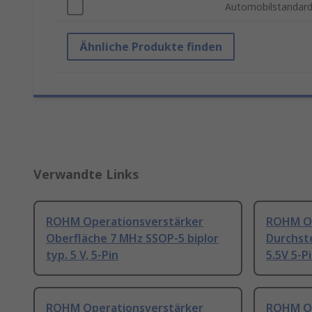
Automobilstandar
Ähnliche Produkte finden
Verwandte Links
ROHM Operationsverstärker
ROHM Op
Oberfläche 7 MHz SSOP-5 biplor
Durchst
typ. 5 V, 5-Pin
5.5V 5-P
ROHM Operationsverstärker
ROHM Op