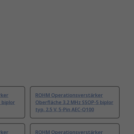
rker
ROHM Operationsverstärker
 biplor
Oberfläche 3.2 MHz SSOP-5 biplor
typ. 2.5 V, 5-Pin AEC-Q100
rker
ROHM Operationsverstärker