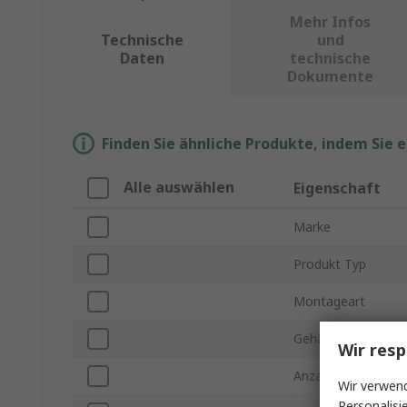
Mehr Infos
Technische
und
Daten
technische
Dokumente
Finden Sie ähnliche Produkte, indem Sie 
Alle auswählen
Eigenschaft
Marke
Produkt Typ
Montageart
Gehäusegröße
Wir resp
Anzahl der Kanäle
Wir verwend
Personalisi