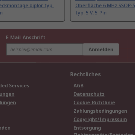
eckmontage biplor typ.
Oberfläche 6 MHz SSOP-5
in
typ. 5 V, 5-Pin
E-Mail-Anschrift
Anmelden
Rechtliches
ded Services
AGB
sungen
Datenschutz
dungen
Cookie-Richtlinie
Zahlungsbedingungen
Copyright/Impressum
nden
Entsorgung