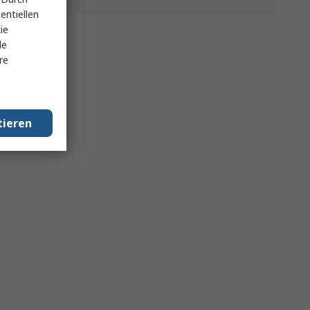
entiellen
ie
le
re
tieren