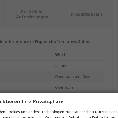
Rechtliche
Produktdetails
Anforderungen
ein oder mehrere Eigenschaften auswählen.
Wert
ROHM
Operationsverstärker
Oberfläche
SSOP-5
ektieren Ihre Privatsphäre
1
en Cookies und andere Technologien zur statistischen Nutzungsanal
erung und zur Anzeige von Werbung auf Websites von Drittanbietern.