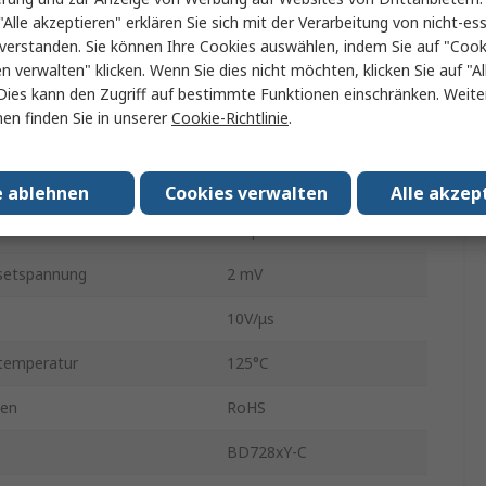
5
"Alle akzeptieren" erklären Sie sich mit der Verarbeitung von nicht-ess
verstanden. Sie können Ihre Cookies auswählen, indem Sie auf "Cook
reiten-Produkt GBP
7MHz
en verwalten" klicken. Wenn Sie dies nicht möchten, klicken Sie auf "Al
Dies kann den Zugriff auf bestimmte Funktionen einschränken. Weite
ungsspannung
5.5V
en finden Sie in unserer
Cookie-Richtlinie
.
ungsspannung
5V
r min.
-40°C
e ablehnen
Cookies verwalten
Alle akzep
m
0.5 pA
fsetspannung
2 mV
10V/μs
temperatur
125°C
gen
RoHS
BD728xY-C