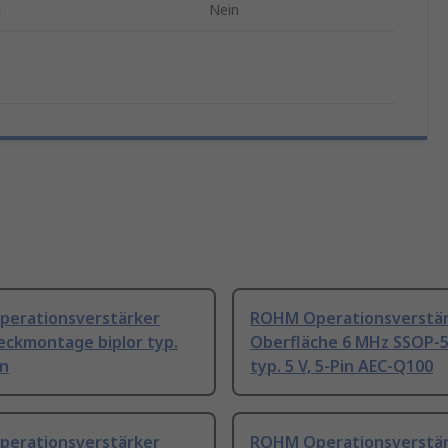
d
Nein
erationsverstärker
ROHM Operationsverstä
eckmontage biplor typ.
Oberfläche 6 MHz SSOP-5
in
typ. 5 V, 5-Pin AEC-Q100
erationsverstärker
ROHM Operationsverstä