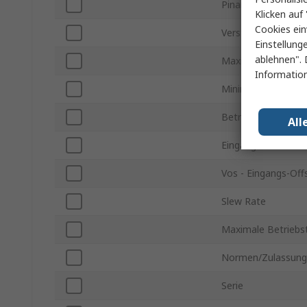
Pinanzahl
Klicken auf 
Cookies ein
Verstärkung-Bandb
Einstellung
ablehnen". 
Maximale Versorg
Information
Minimale Versorg
Betriebstemperatu
All
Eingangsruhestro
Vos - Eingangs-Of
Slew Rate
Maximale Betriebs
Normen/Zulassun
Serie