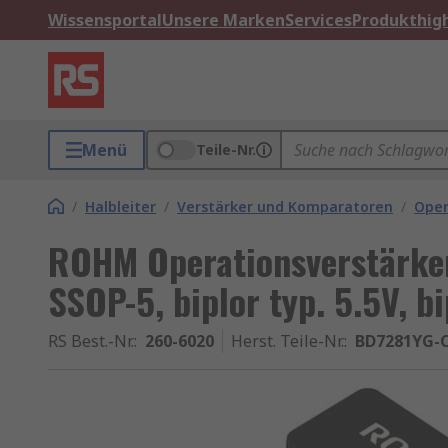
Wissensportal
Unsere Marken
Services
Produkthigh
Menü
Teile-Nr.
/
Halbleiter
/
Verstärker und Komparatoren
/
Oper
ROHM Operationsverstärker
SSOP-5, biplor typ. 5.5V, bi
RS Best.-Nr.
:
260-6020
Herst. Teile-Nr.
:
BD7281YG-