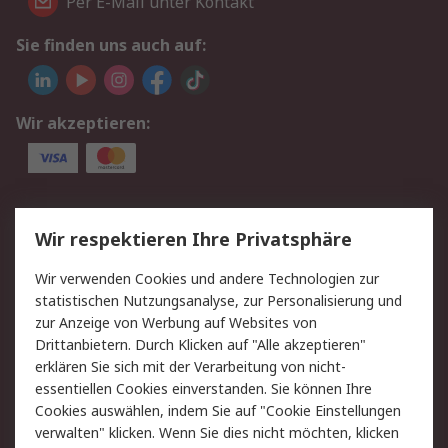
Per E-Mail unter Kontakt
Sie finden uns auch auf:
Wir akzeptieren:
Service
Wir respektieren Ihre Privatsphäre
Value Added Services
Lieferlösungen
Wir verwenden Cookies und andere Technologien zur
Rücksendungen
Kontakt
statistischen Nutzungsanalyse, zur Personalisierung und
Hilfe
Privatkunden
zur Anzeige von Werbung auf Websites von
Drittanbietern. Durch Klicken auf "Alle akzeptieren"
Rechtliches
erklären Sie sich mit der Verarbeitung von nicht-
essentiellen Cookies einverstanden. Sie können Ihre
AGB
Datenschutz
Cookies auswählen, indem Sie auf "Cookie Einstellungen
Cookie-Richtlinie
Zahlungsbedingungen
verwalten" klicken. Wenn Sie dies nicht möchten, klicken