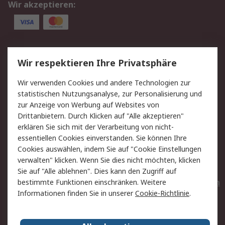
Wir akzeptieren:
Service
Wir respektieren Ihre Privatsphäre
Value Added Services
Lieferlösungen
Wir verwenden Cookies und andere Technologien zur
Rücksendungen
Kontakt
statistischen Nutzungsanalyse, zur Personalisierung und
Hilfe
Privatkunden
zur Anzeige von Werbung auf Websites von
Drittanbietern. Durch Klicken auf "Alle akzeptieren"
Rechtliches
erklären Sie sich mit der Verarbeitung von nicht-
essentiellen Cookies einverstanden. Sie können Ihre
AGB
Datenschutz
Cookies auswählen, indem Sie auf "Cookie Einstellungen
Cookie-Richtlinie
Zahlungsbedingungen
verwalten" klicken. Wenn Sie dies nicht möchten, klicken
Copyright/Impressum
Entsorgung
Sie auf "Alle ablehnen". Dies kann den Zugriff auf
Elektrogeräte/Batterien
bestimmte Funktionen einschränken. Weitere
Informationen finden Sie in unserer
Cookie-Richtlinie
.
Über RS