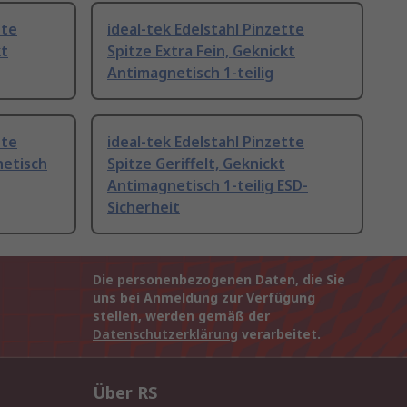
tte
ideal-tek Edelstahl Pinzette
kt
Spitze Extra Fein, Geknickt
Antimagnetisch 1-teilig
tte
ideal-tek Edelstahl Pinzette
netisch
Spitze Geriffelt, Geknickt
Antimagnetisch 1-teilig ESD-
Sicherheit
Die personenbezogenen Daten, die Sie
uns bei Anmeldung zur Verfügung
stellen, werden gemäß der
Datenschutzerklärung
verarbeitet.
Über RS