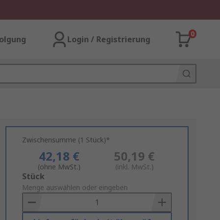
0
olgung
Login / Registrierung
Zwischensumme (1 Stück)*
42,18 €
50,19 €
(ohne MwSt.)
(inkl. MwSt.)
Add
Stück
to
Menge auswählen oder eingeben
Basket