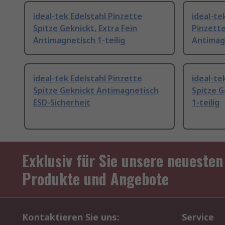
ideal-tek Edelstahl Pinzette
ideal-te
Spitze Geknickt, Extra Fein
Pinzette
Antimagnetisch 1-teilig
Antimag
ideal-tek Edelstahl Pinzette
ideal-te
Spitze Geknickt Antimagnetisch
Spitze 
ESD-Sicherheit
1-teilig
Exklusiv für Sie unsere neuesten
Produkte und Angebote
Kontaktieren Sie uns:
Service