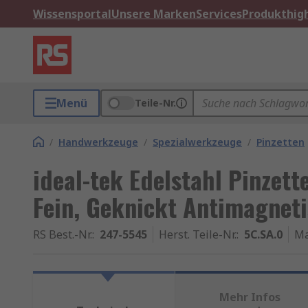
Wissensportal
Unsere Marken
Services
Produkthigh
Menü
Teile-Nr.
/
Handwerkzeuge
/
Spezialwerkzeuge
/
Pinzetten
ideal-tek Edelstahl Pinzett
Fein, Geknickt Antimagnetis
RS Best.-Nr.
:
247-5545
Herst. Teile-Nr.
:
5C.SA.0
Ma
Mehr Infos