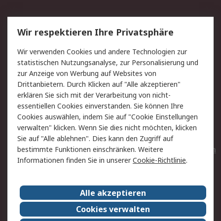
Service
Wir respektieren Ihre Privatsphäre
Value Added Services
Lieferlösungen
Wir verwenden Cookies und andere Technologien zur
Rücksendungen
Kontakt
statistischen Nutzungsanalyse, zur Personalisierung und
Hilfe
Privatkunden
zur Anzeige von Werbung auf Websites von
Drittanbietern. Durch Klicken auf "Alle akzeptieren"
Rechtliches
erklären Sie sich mit der Verarbeitung von nicht-
essentiellen Cookies einverstanden. Sie können Ihre
AGB
Datenschutz
Cookies auswählen, indem Sie auf "Cookie Einstellungen
Cookie-Richtlinie
Zahlungsbedingungen
verwalten" klicken. Wenn Sie dies nicht möchten, klicken
Copyright/Impressum
Entsorgung
Sie auf "Alle ablehnen". Dies kann den Zugriff auf
Elektrogeräte/Batterien
bestimmte Funktionen einschränken. Weitere
Informationen finden Sie in unserer
Cookie-Richtlinie
.
Über RS
Alle akzeptieren
Unternehmen
RS weltweit
Karriere bei RS
Nachhaltigkeit
Cookies verwalten
Qualität/Umwelt/Zertifikate
Presse-Center