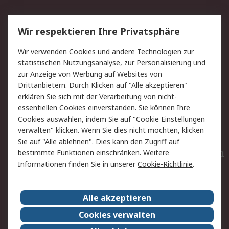
Service
Wir respektieren Ihre Privatsphäre
Value Added Services
Lieferlösungen
Wir verwenden Cookies und andere Technologien zur
Rücksendungen
Kontakt
statistischen Nutzungsanalyse, zur Personalisierung und
Hilfe
Privatkunden
zur Anzeige von Werbung auf Websites von
Drittanbietern. Durch Klicken auf "Alle akzeptieren"
Rechtliches
erklären Sie sich mit der Verarbeitung von nicht-
essentiellen Cookies einverstanden. Sie können Ihre
AGB
Datenschutz
Cookies auswählen, indem Sie auf "Cookie Einstellungen
Cookie-Richtlinie
Zahlungsbedingungen
verwalten" klicken. Wenn Sie dies nicht möchten, klicken
Copyright/Impressum
Entsorgung
Sie auf "Alle ablehnen". Dies kann den Zugriff auf
Elektrogeräte/Batterien
bestimmte Funktionen einschränken. Weitere
Informationen finden Sie in unserer
Cookie-Richtlinie
.
Über RS
Alle akzeptieren
Unternehmen
RS weltweit
Karriere bei RS
Nachhaltigkeit
Cookies verwalten
Qualität/Umwelt/Zertifikate
Presse-Center