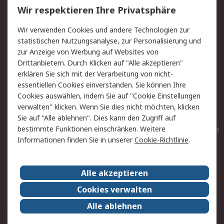
Wir respektieren Ihre Privatsphäre
Value Added Services
Lieferlösungen
Wir verwenden Cookies und andere Technologien zur
Rücksendungen
Kontakt
statistischen Nutzungsanalyse, zur Personalisierung und
Hilfe
Privatkunden
zur Anzeige von Werbung auf Websites von
Drittanbietern. Durch Klicken auf "Alle akzeptieren"
Rechtliches
erklären Sie sich mit der Verarbeitung von nicht-
essentiellen Cookies einverstanden. Sie können Ihre
AGB
Datenschutz
Cookies auswählen, indem Sie auf "Cookie Einstellungen
Cookie-Richtlinie
Zahlungsbedingungen
verwalten" klicken. Wenn Sie dies nicht möchten, klicken
Copyright/Impressum
Entsorgung
Sie auf "Alle ablehnen". Dies kann den Zugriff auf
Elektrogeräte/Batterien
bestimmte Funktionen einschränken. Weitere
Informationen finden Sie in unserer
Cookie-Richtlinie
.
Über RS
Alle akzeptieren
Unternehmen
RS weltweit
Karriere bei RS
Nachhaltigkeit
Cookies verwalten
Qualität/Umwelt/Zertifikate
Presse-Center
Alle ablehnen
Event-Center