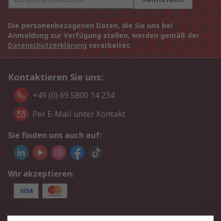
Die personenbezogenen Daten, die Sie uns bei
Anmeldung zur Verfügung stellen, werden gemäß der
Datenschutzerklärung
verarbeitet.
Kontaktieren Sie uns:
+49 (0) 69 5800 14 234
Per E-Mail unter Kontakt
Sie finden uns auch auf:
Wir akzeptieren:
Service